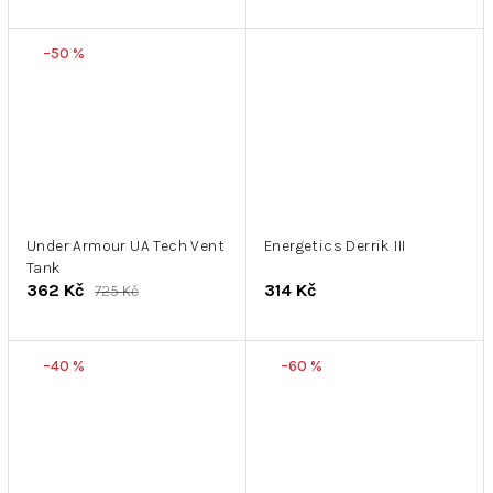
–50 %
Under Armour UA Tech Vent
Energetics Derrik III
Tank
362 Kč
314 Kč
725 Kč
–40 %
–60 %