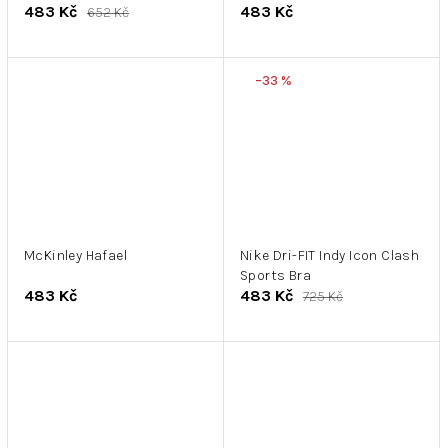
483 Kč
483 Kč
652 Kč
–33 %
McKinley Hafael
Nike Dri-FIT Indy Icon Clash
Sports Bra
483 Kč
483 Kč
725 Kč