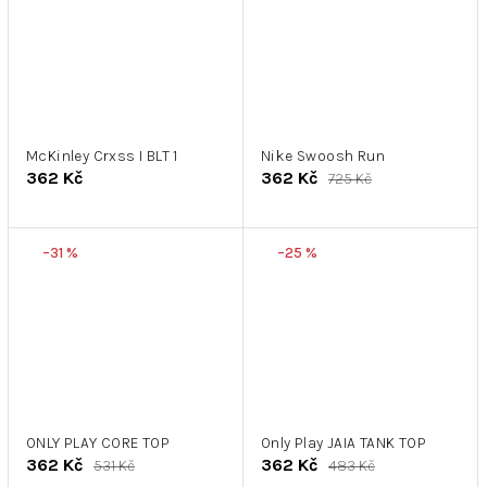
McKinley Crxss I BLT 1
Nike Swoosh Run
362 Kč
362 Kč
725 Kč
–31 %
–25 %
ONLY PLAY CORE TOP
Only Play JAIA TANK TOP
362 Kč
362 Kč
531 Kč
483 Kč