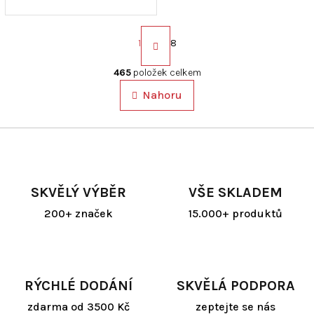
S
t
1
8
r
á
O
465
položek celkem
n
v
k
Nahoru
l
o
á
v
d
á
a
n
í
c
í
p
SKVĚLÝ VÝBĚR
VŠE SKLADEM
r
v
200+ značek
15.000+ produktů
k
y
v
ý
p
RÝCHLÉ DODÁNÍ
SKVĚLÁ PODPORA
i
zdarma od 3500 Kč
zeptejte se nás
s