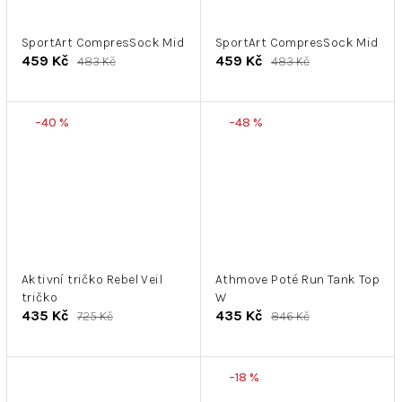
SportArt CompresSock Mid
SportArt CompresSock Mid
459 Kč
459 Kč
483 Kč
483 Kč
–40 %
–48 %
Aktivní tričko Rebel Veil
Athmove Poté Run Tank Top
tričko
W
435 Kč
435 Kč
725 Kč
846 Kč
–18 %