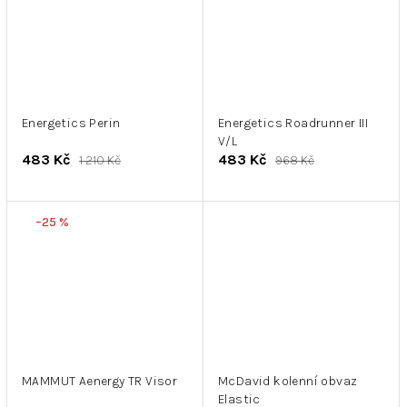
Energetics Perin
Energetics Roadrunner III
V/L
483 Kč
483 Kč
1 210 Kč
968 Kč
–25 %
MAMMUT Aenergy TR Visor
McDavid kolenní obvaz
Elastic