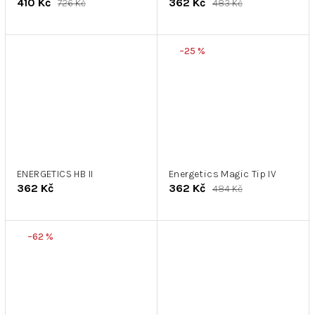
410 Kč
362 Kč
726 Kč
483 Kč
–25 %
ENERGETICS HB II
Energetics Magic Tip IV
362 Kč
362 Kč
484 Kč
–62 %