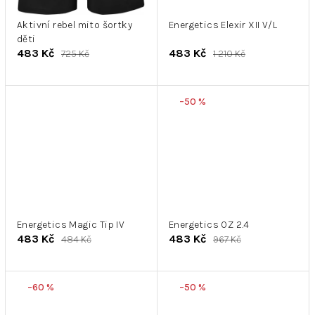
Aktivní rebel mito šortky
Energetics Elexir XII V/L
děti
483 Kč
483 Kč
725 Kč
1 210 Kč
–50 %
Energetics Magic Tip IV
Energetics OZ 2.4
483 Kč
483 Kč
484 Kč
967 Kč
–60 %
–50 %