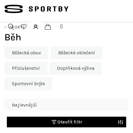
Přejít
na
obsah
SPORTY
Nákupní
Běh
Hledat
Přihlášení
košík
Běžecká obuv
Běžecké oblečení
Příslušenství
Doplňková výživa
Sportovní brýle
Ř
Nejlevnější
a
z
e
Otevřít filtr
n