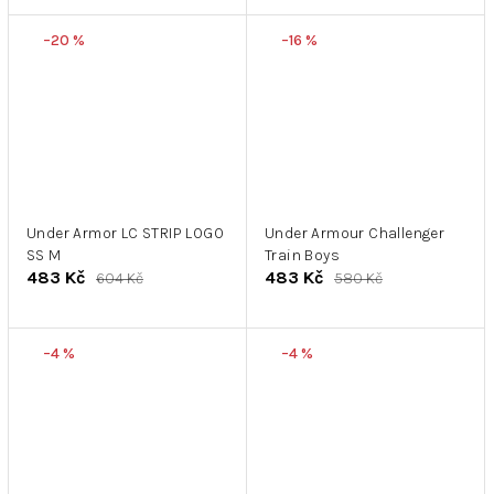
–20 %
–16 %
Under Armor LC STRIP LOGO
Under Armour Challenger
SS M
Train Boys
483 Kč
483 Kč
604 Kč
580 Kč
–4 %
–4 %