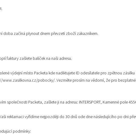
it.
ní doba začíná plynout dnem převzetí zboží zákazníkem.
í faktury zašlete balíček na naši adresu.
volené výdejní místo Packeta kde nadiktujete ID odesílatele pro zpětnou zásilk
://www.zasilkovna.cz/pobocky/
. Vezměte prosím na vědomí, že pro bezplatné 
ictvím společnosti Packeta, zašlete ji na adresu: INTERSPORT, Kamenné pole 455
Vaši reklamaci vyřídíme nejpozději do 30 dnů ode dne následujícího po dni př
ledujúcí podmínky: