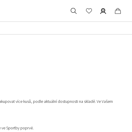
Hledat
Přihlášení
Náku
koší
akupovat více kusů, podle aktuální dostupnosti na skladě. Ve Vašem
e ve Sportby poprvé.