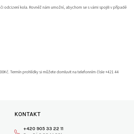
ě či odcizení kola. Rovněž nám umožní, abychom se s vámi spojili v případě
00Kč. Termín prohlídky si můžete domluvit na telefonním čísle +421 44
KONTAKT
+420 905 33 22 11