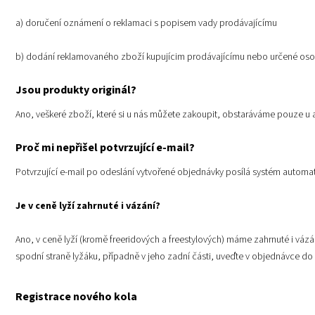
a) doručení oznámení o reklamaci s popisem vady prodávajícímu
b) dodání reklamovaného zboží kupujícim prodávajícímu nebo určené oso
Jsou produkty originál?
Ano, veškeré zboží, které si u nás můžete zakoupit, obstaráváme pouze u 
Proč mi nepřišel potvrzující e-mail?
Potvrzující e-mail po odeslání vytvořené objednávky posílá systém automa
Je v ceně lyží zahrnuté i vázání?
Ano, v ceně lyží (kromě freeridových a freestylových) máme zahrnuté i váz
spodní straně lyžáku, případně v jeho zadní části, uveďte v objednávce d
Registrace nového kola