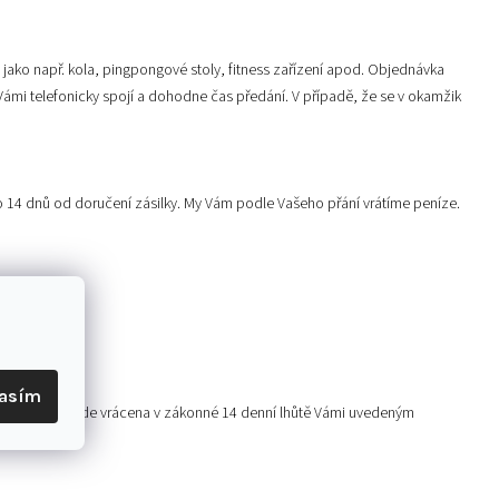
ako např. kola, pingpongové stoly, fitness zařízení apod. Objednávka
ámi telefonicky spojí a dohodne čas předání. V případě, že se v okamžik
do 14 dnů od doručení zásilky. My Vám podle Vašeho přání vrátíme peníze.
ávku.
lasím
ná částka bude vrácena v zákonné 14 denní lhůtě Vámi uvedeným