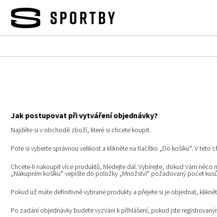
Přejít
na
obsah
Jak postupovat při vytváření objednávky?
Najděte si v obchodě zboží, které si chcete koupit.
Poté si vyberte správnou velikost a klikněte na tlačítko „Do košíku“. V této 
Chcete-li nakoupit více produktů, hledejte dál. Vybírejte, dokud Vám něco
„Nákupním košíku“ vepište do položky „Množství“ požadovaný počet kusů a 
Pokud už máte definitivně vybrané produkty a přejete si je objednat, kliknět
Po zadání objednávky budete vyzváni k přihlášení, pokud jste registrova