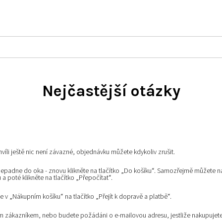
Nejčastější otázky
chvíli ještě nic není závazné, objednávku můžete kdykoliv zrušit.
 nepadne do oka - znovu klikněte na tlačítko „Do košíku“. Samozřejmě můžete n
poté klikněte na tlačítko „Přepočítat“.
e v „Nákupním košíku“ na tlačítko „Přejít k dopravě a platbě“.
ným zákazníkem, nebo budete požádáni o e-mailovou adresu, jestliže nakupujet