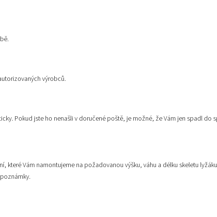
bě.
autorizovaných výrobců.
ticky. Pokud jste ho nenašli v doručené poště, je možné, že Vám jen spadl do
ání, které Vám namontujeme na požadovanou výšku, váhu a délku skeletu lyžáku. 
o poznámky.