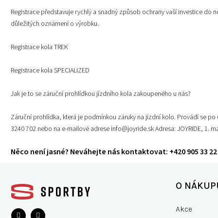
Registrace představuje rychlý a snadný způsob ochrany vaší investice do n
důležitých oznámení o výrobku.
Registrace kola
TREK
Registrace kola
SPECIALIZED
Jak je to se záruční prohlídkou jízdního kola zakoupeného u nás?
Záruční prohlídka, která je podmínkou záruky na jízdní kolo. Provádí se p
3240 702 nebo na e-mailové adrese
info@joyride.sk
Adresa: JOYRIDE, 1. má
Něco není jasné? Neváhejte nás kontaktovat: +420 905 33 2
Z
á
O NÁKUP
p
a
Akce
t