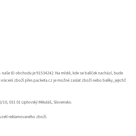
u - naše ID obchodu je 91534242. Na místě, kde se balíček nachází, bude
vrácení zboží přes packeta.cz je možné zaslat zboží nebo balíky, jejichž
6/10, 031 01 Liptovský Mikuláš, Slovensko.
evzetí reklamovaného zboží.