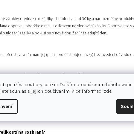
 výrobky.) Jedná se o zásilky s hmotností nad 30 kg a nadrozměrné produkty j
ána dopravci, obdržíte e-mail s odkazem na sledování zásilky. Dopravce se s V
 uložení zásilky a pokusí se o nové doručení následující den.
ich představ, vraťte nám jej (platí i pro část objednávky) bez uvedení důvodu 
u variantu původně objednaného zboží?
web používá soubory cookie. Dalším procházením tohoto webu
 o výměnu je nutné původně objednané zboží vrátit a vytvořit si novou objedn
jete souhlas s jejich používáním. Více informací
zde
.
avení
Souh
oží a případné poštovné a balné bude zasláno na Váš bankovní účet. Zaplace
elikostí na rozhraní?