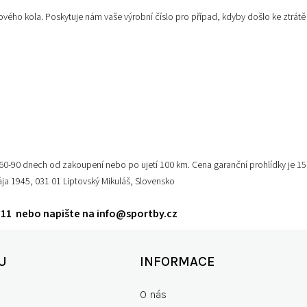
ového kola. Poskytuje nám vaše výrobní číslo pro případ, kdyby došlo ke ztrát
o 60-90 dnech od zakoupení nebo po ujetí 100 km. Cena garanční prohlídky je 15
ja 1945, 031 01 Liptovský Mikuláš, Slovensko
2 11 nebo napište na
info@sportby.cz
U
INFORMACE
O nás