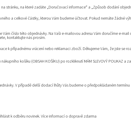
i na stránku, na které zadáte „Doručovací informace“ a „Způsob dodání objed
vného a celkové částky, kterou Vám budeme účtovat. Pokud nemáte žádné výhra
 Vám číslo této objednávky. Na Vaši e-mailovou adresu Vám doručíme e-mail o
ete, kontaktujte nás prosím.
mace k případnému vrácení nebo reklamaci zboží. Děkujeme Vám, že jste se ro
oku nákupního košíku (OBSAH KOŠÍKU) po rozkliknutí MÁM SLEVOVÝ POUKAZ a za
ednávky. V případě delší dodací lhůty Vás budeme o předpokládaném termínu e
ihlásit k odběru novinek.
Více informací o dopravě zdarma