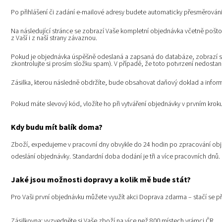
Po přihlášení či zadání e-mailové adresy budete automaticky přesměrován
Na následující stránce se zobrazí Vaše kompletní objednávka včetně pošto
z Vaší i z naší strany závaznou.
Pokud je objednávka úspěšně odeslaná a zapsaná do databáze, zobrazí se
zkontrolujte si prosím složku spam). V případě, že toto potvrzení nedostan
Zásilka, kterou následně obdržíte, bude obsahovat daňový doklad a infor
Pokud máte slevový kód, vložíte ho při vytváření objednávky v prvním kr
Kdy budu mít balík doma?
Zboží, expedujeme v pracovní dny obvykle do 24 hodin po zpracování obj
odeslání objednávky.
Standardní doba dodání je tři a více pracovních dnů.
Jaké jsou možnosti dopravy a kolik mě bude stát?
Pro Vaši první objednávku můžete využít akci Doprava zdarma – stačí se př
Zásilkovna: vyzvedněte si Vaše zboží na více než 800 místech vrámci ČR