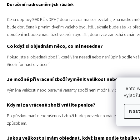
Doručení nadrozměrných zásilek
Cena dopravy 990 Kč s DPH,* doprava zdarma se nevztahuje na nadrozměrné
bude doručena k prvním dveřím Vašeho bydliště. Jakmile bude zásilka před
doručení nebudete nacházet ve svém bydlišti, dopravce zanechá oznámení o
Co když si objednám něco, co mi nesedne?
Pokud jste si objednali zboží, které Vám nesedí nebo není úplně podle Vaš
Více informací o vrácení
.
Je možné při vracení zboží vyměnit velikost nebo barevno
Tento 
Výměna velikosti nebo barevné varianty zboží není možná. V případě zájmu
vyjadřu
Kdy mi za vrácené zboží vrátíte peníze?
Nast
Po přezkoumání neporušenosti zboží bude provedeno vrácení peněz za zb
způsobem.
Jakou velikost si mám objednat, když jsem podle tabulky v