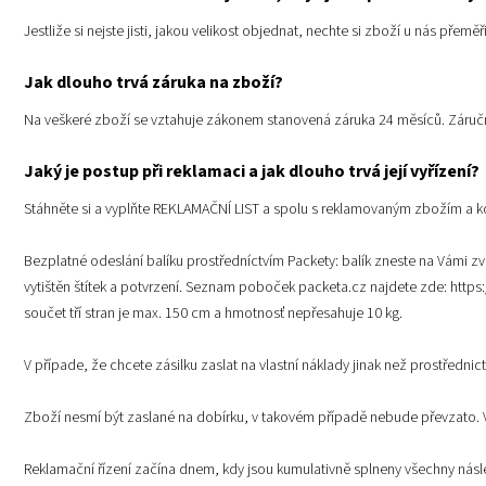
Jestliže si nejste jisti, jakou velikost objednat, nechte si zboží u nás přeměř
Jak dlouho trvá záruka na zboží?
Na veškeré zboží se vztahuje zákonem stanovená záruka 24 měsíců. Záruč
Jaký je postup při reklamaci a jak dlouho trvá její vyřízení?
Stáhněte si a vyplňte
REKLAMAČNÍ LIST
a spolu s reklamovaným zbožím a kopi
Bezplatné odeslání balíku prostředníctvím Packety: balík zneste na Vámi z
vytištěn štítek a potvrzení. Seznam poboček packeta.cz najdete zde:
https
součet tří stran je max. 150 cm a hmotnosť nepřesahuje 10 kg.
V případe, že chcete zásilku zaslat na vlastní náklady jinak než prostředn
Zboží nesmí být zaslané na dobírku, v takovém případě nebude převzato. 
Reklamační řízení začína dnem, kdy jsou kumulativně splneny všechny nás