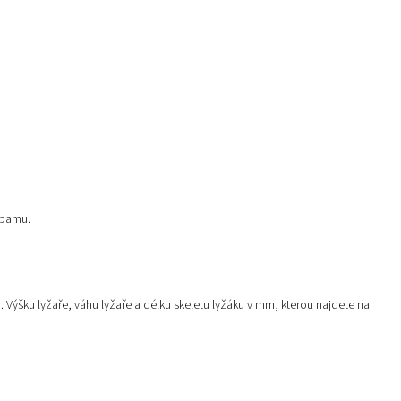
 spamu.
Výšku lyžaře, váhu lyžaře a délku skeletu lyžáku v mm, kterou najdete na