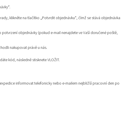
návky“.
dy, klikněte na tlačítko „Potvrdit objednávku“, čímž se stává objednávka
 potvrzení objednávky (pokud e-mail nenajdete ve Vaší doručené poště,
zhodli nakupovat právě u nás.
dáte kód, následně stisknete VLOŽIT.
xpedice informovat telefonicky nebo e-mailem nejbližší pracovní den po