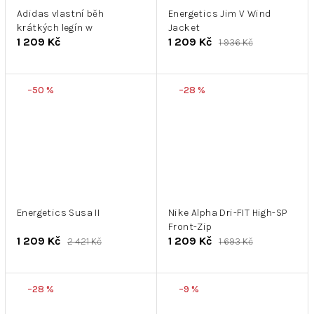
Adidas vlastní běh
Energetics Jim V Wind
krátkých legín w
Jacket
1 209 Kč
1 209 Kč
1 936 Kč
–50 %
–28 %
Energetics Susa II
Nike Alpha Dri-FIT High-SP
Front-Zip
1 209 Kč
1 209 Kč
2 421 Kč
1 693 Kč
–28 %
–9 %