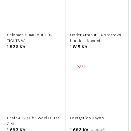
Salomon SHAKEout CORE
Under Armour UA startová
TIGHTS W
bunda s kapucí
1 936 Kč
1 815 Kč
–22 %
Craft ADV SubZ Wool LS Tee
Energetics Baya V
2 M
1 693 Kč
1 693 Kč
2 179 Kč