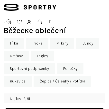
Přejít
na
obsah
Běh
Nákupní
Běžecké oblečení
Hledat
Přihlášení
košík
Tílka
Trička
Mikiny
Bundy
Kraťasy
Legíny
Sportovní podprsenky
Ponožky
Rukavice
Čepice / Čelenky / Potítka
Ř
Nejlevnější
a
z