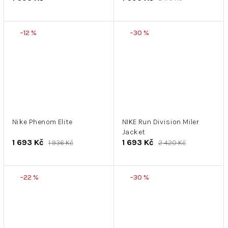
–12 %
–30 %
Nike Phenom Elite
NIKE Run Division Miler
Jacket
1 693 Kč
1 693 Kč
1 936 Kč
2 420 Kč
–22 %
–30 %