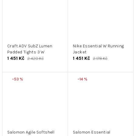
Craft ADV SubZ Lumen
Nike Essential W Running
Padded Tights 3 W
Jacket
1 451 Kč
1 451 Kč
2 420 Kč
2 178 Kč
–53 %
–14 %
Salomon Agile Softshell
Salomon Essential