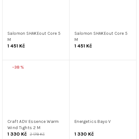
Salomon SHAKEout Core 5
Salomon SHAKEout Core 5
M
M
1 451 Kč
1 451 Kč
–38 %
Craft ADV Essence Warm
Energetics Bayo V
Wind Tights 2 M
1 330 Kč
1 330 Kč
2 178 Kč