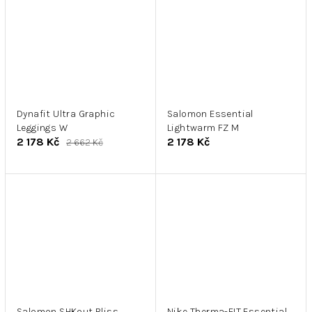
Dynafit Ultra Graphic
Salomon Essential
Leggings W
Lightwarm FZ M
2 178 Kč
2 178 Kč
2 662 Kč
Salomon SHKout Bliss
Nike Therma-FIT Essential