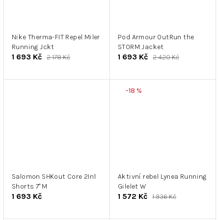
Nike Therma-FIT Repel Miler
Pod Armour OutRun the
Running Jckt
STORM Jacket
1 693 Kč
1 693 Kč
2 178 Kč
2 420 Kč
–18 %
Salomon SHKout Core 2In1
Aktivní rebel Lynea Running
Shorts 7'' M
Gilelet W
1 693 Kč
1 572 Kč
1 936 Kč