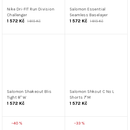
Nike Dri-FIT Run Division
Salomon Essential
Challenger
Seamless Baselayer
1 572 Kč
1 572 Kč
1 815 Kč
1 815 Kč
Salomon Shakeout Blis
Salomon Shkout C No L
Tight 8" W
Shorts 7'' M
1 572 Kč
1 572 Kč
–40 %
–33 %