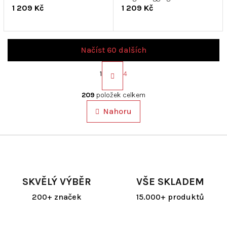
1 209 Kč
1 209 Kč
Načíst 60 dalších
S
t
1
4
r
O
á
v
209
položek celkem
n
l
k
Nahoru
á
o
d
v
a
á
c
n
í
í
p
r
SKVĚLÝ VÝBĚR
VŠE SKLADEM
v
k
200+ značek
15.000+ produktů
y
v
ý