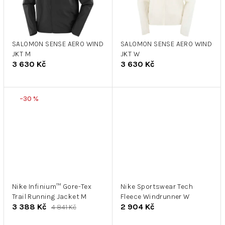
SALOMON SENSE AERO WIND
SALOMON SENSE AERO WIND
JKT M
JKT W
3 630 Kč
3 630 Kč
–30 %
Nike Infinium™ Gore-Tex
Nike Sportswear Tech
Trail Running Jacket M
Fleece Windrunner W
3 388 Kč
2 904 Kč
4 841 Kč