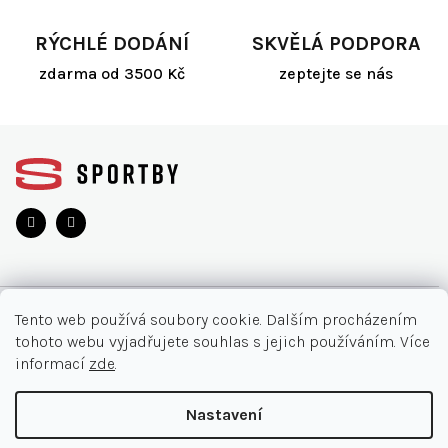
p
i
RÝCHLÉ DODÁNÍ
SKVĚLÁ PODPORA
s
zdarma od 3500 Kč
zeptejte se nás
u
Z
á
p
a
t
í
O NÁKUPU
Tento web používá soubory cookie. Dalším procházením
tohoto webu vyjadřujete souhlas s jejich používáním. Více
Akce
INFORMACE
informací
zde
.
Nejčastější otázky
O nás
KONTAKT
Nastavení
Vrácení zboží
Kontakt