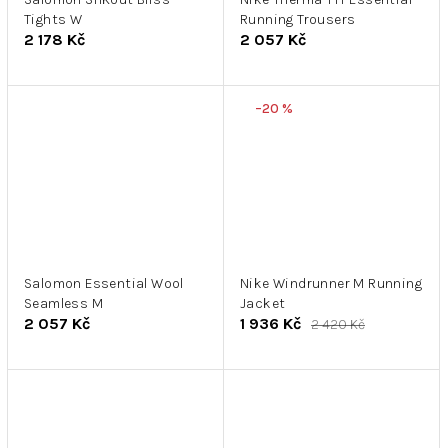
Tights W
Running Trousers
2 178 Kč
2 057 Kč
–20 %
Salomon Essential Wool
Nike Windrunner M Running
Seamless M
Jacket
2 057 Kč
1 936 Kč
2 420 Kč