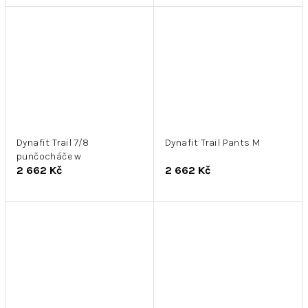
Dynafit Trail 7/8
Dynafit Trail Pants M
punčocháče w
2 662 Kč
2 662 Kč