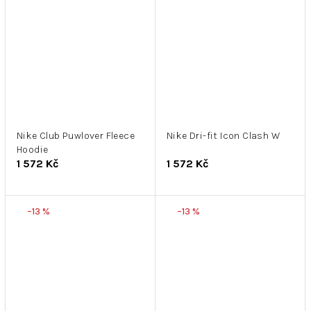
Nike Club Puwlover Fleece
Nike Dri-fit Icon Clash W
Hoodie
1 572 Kč
1 572 Kč
–13 %
–13 %