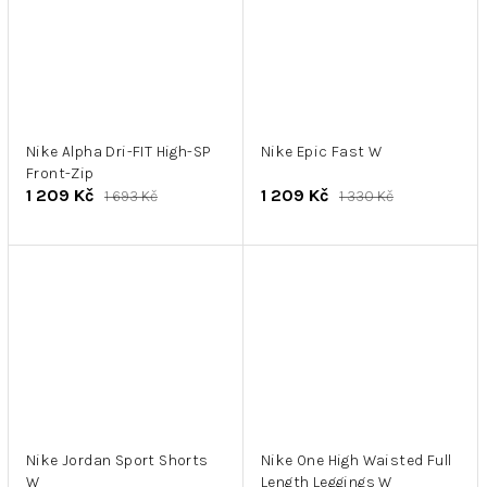
Nike Alpha Dri-FIT High-SP
Nike Epic Fast W
Front-Zip
1 209 Kč
1 209 Kč
1 693 Kč
1 330 Kč
Nike Jordan Sport Shorts
Nike One High Waisted Full
W
Length Leggings W