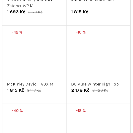
Zeicher WP M
1 693 Kč
1 815 Kč
2 178 Kč
–42 %
–10 %
McKinley David II AQX M
DC Pure Winter High-Top
1 815 Kč
2 178 Kč
3 147 Kč
2 420 Kč
–40 %
–18 %