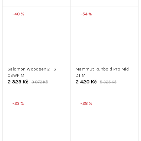
–40 %
–54 %
Salomon Woodsen 2 TS
Mammut Runbold Pro Mid
CSWP M
DT M
2 323 Kč
2 420 Kč
3 872 Kč
5 325 Kč
–23 %
–28 %