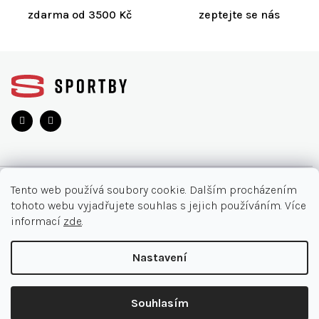
ý
zdarma od 3500 Kč
zeptejte se nás
p
i
s
Z
u
á
p
a
t
í
O NÁKUPU
Tento web používá soubory cookie. Dalším procházením
tohoto webu vyjadřujete souhlas s jejich používáním. Více
Akce
INFORMACE
informací
zde
.
Nejčastější otázky
O nás
KONTAKT
Nastavení
Vrácení zboží
Kontakt
Doručení a platby
+420 905 33 22 11
Copyright 2026
SPORTBY.CZ
. Všechna práva vyhrazena.
Ochrana osobních údajů
Souhlasím