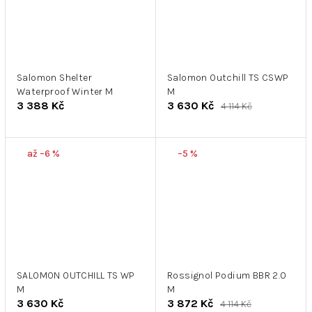
Salomon Shelter
Salomon Outchill TS CSWP
Waterproof Winter M
M
3 388 Kč
3 630 Kč
4 114 Kč
až –6 %
–5 %
SALOMON OUTCHILL TS WP
Rossignol Podium BBR 2.0
M
M
3 630 Kč
3 872 Kč
4 114 Kč