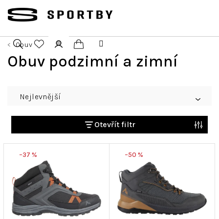
Přejít
na
obsah
Obuv
Nákupní
Obuv podzimní a zimní
Hledat
Přihlášení
košík
Ř
Nejlevnější
a
z
e
Otevřít filtr
n
V
í
–37 %
–50 %
ý
p
p
r
i
o
s
d
p
u