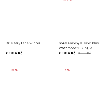
–27 %
DC Peary Lace Winter
Sorel Ankeny II Hiker Plus
Waterproof Hiking M
2 904 Kč
2 904 Kč
3 993 Kč
–16 %
–7 %