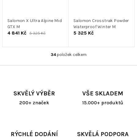
Salomon X Ultra Alpine Mid
Salomon Crosstrak Powder
GTX M
Waterproof Winter M
4 841 Kč
5 325 Kč
5 325 Kč
34
položek celkem
O
v
l
á
d
a
SKVĚLÝ VÝBĚR
VŠE SKLADEM
c
í
200+ značek
15.000+ produktů
p
r
v
k
y
RÝCHLÉ DODÁNÍ
SKVĚLÁ PODPORA
v