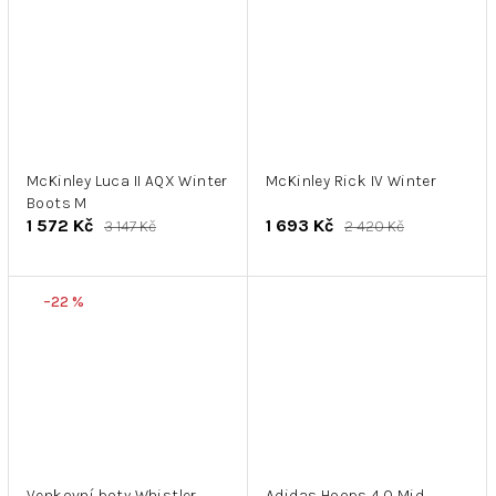
McKinley Luca II AQX Winter
McKinley Rick IV Winter
Boots M
1 572 Kč
1 693 Kč
3 147 Kč
2 420 Kč
–22 %
Venkovní boty Whistler
Adidas Hoops 4.0 Mid