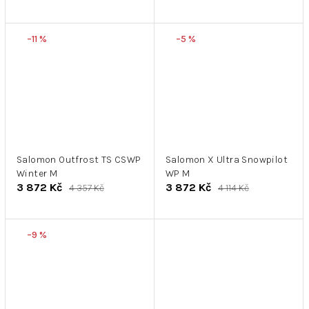
–11 %
–5 %
Salomon Outfrost TS CSWP
Salomon X Ultra Snowpilot
Winter M
WP M
3 872 Kč
3 872 Kč
4 357 Kč
4 114 Kč
–9 %