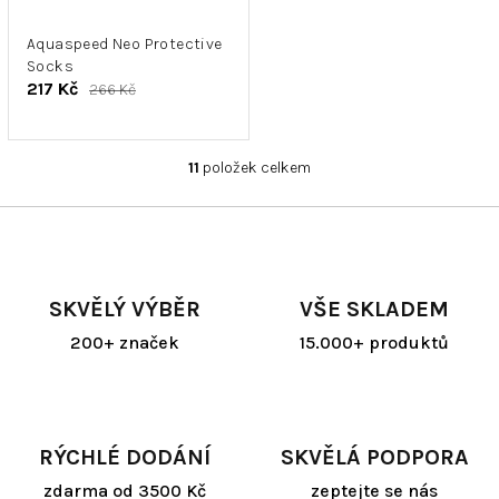
Aquaspeed Neo Protective
Socks
217 Kč
266 Kč
11
položek celkem
O
v
l
á
d
a
SKVĚLÝ VÝBĚR
VŠE SKLADEM
c
í
200+ značek
15.000+ produktů
p
r
v
k
y
RÝCHLÉ DODÁNÍ
SKVĚLÁ PODPORA
v
ý
zdarma od 3500 Kč
zeptejte se nás