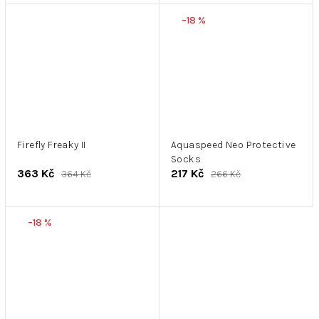
–18 %
Firefly Freaky II
Aquaspeed Neo Protective
Socks
363 Kč
217 Kč
364 Kč
266 Kč
–18 %