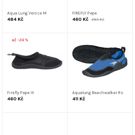
r
k
o
t
d
Aqua Lung Venice M
FIREFLY Pepe
ů
484 Kč
460 Kč
485 Kč
u
k
t
až –24 %
ů
Firefly Pepe III
Aqualung Beachwalker Rs
460 Kč
411 Kč