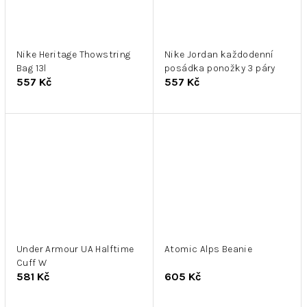
Nike Heritage Thowstring
Nike Jordan každodenní
Bag 13l
posádka ponožky 3 páry
557 Kč
557 Kč
Under Armour UA Halftime
Atomic Alps Beanie
Cuff W
581 Kč
605 Kč