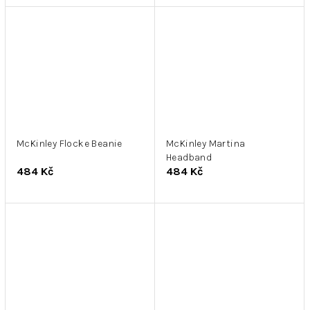
McKinley Flocke Beanie
McKinley Martina
Headband
484 Kč
484 Kč