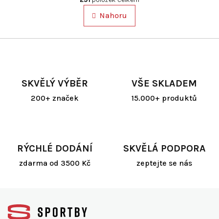
n
l
k
Nahoru
á
o
d
v
a
á
c
n
í
í
p
r
SKVĚLÝ VÝBĚR
VŠE SKLADEM
v
k
200+ značek
15.000+ produktů
y
v
ý
p
i
RÝCHLÉ DODÁNÍ
SKVĚLÁ PODPORA
s
zdarma od 3500 Kč
zeptejte se nás
u
Z
á
p