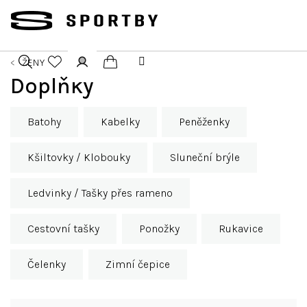
Přejít
na
obsah
ŽENY
Nákupní
Doplňky
Hledat
Přihlášení
košík
Batohy
Kabelky
Peněženky
Kšiltovky / Klobouky
Sluneční brýle
Ledvinky / Tašky přes rameno
Cestovní tašky
Ponožky
Rukavice
Čelenky
Zimní čepice
Ř