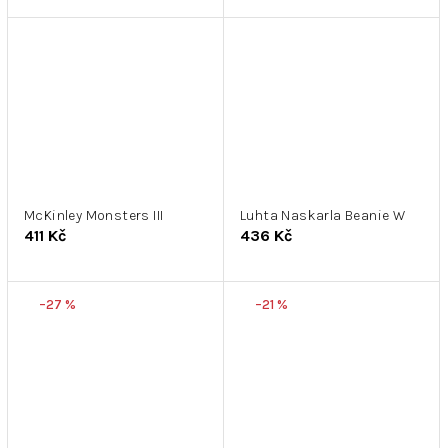
McKinley Monsters III
Luhta Naskarla Beanie W
411 Kč
436 Kč
–27 %
–21 %