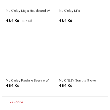
McKinley Meja Headband W
McKinley Mia
484 Kč
484 Kč
485 Kč
McKinley Pauline Beanie W
McKINLEY Suntra Glove
484 Kč
484 Kč
až –55 %