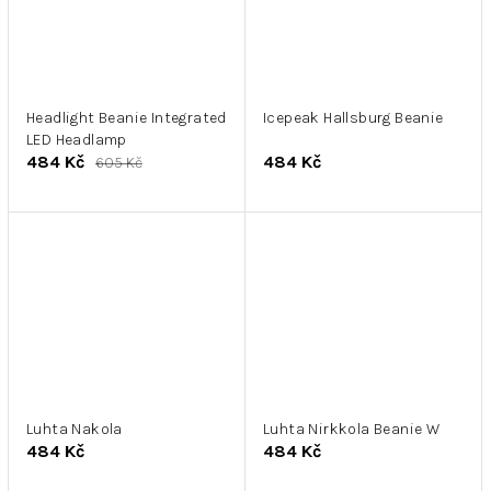
Headlight Beanie Integrated
Icepeak Hallsburg Beanie
LED Headlamp
484 Kč
484 Kč
605 Kč
Luhta Nakola
Luhta Nirkkola Beanie W
484 Kč
484 Kč