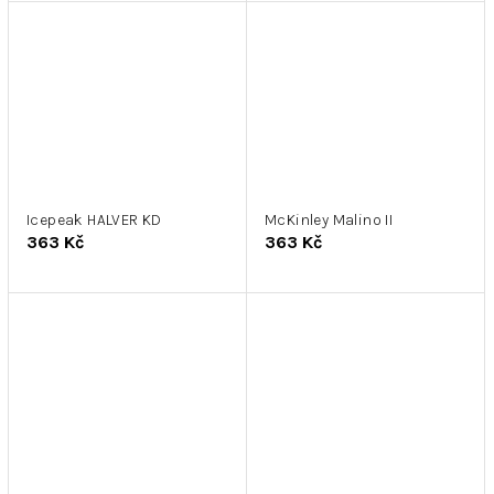
Icepeak HALVER KD
McKinley Malino II
363 Kč
363 Kč