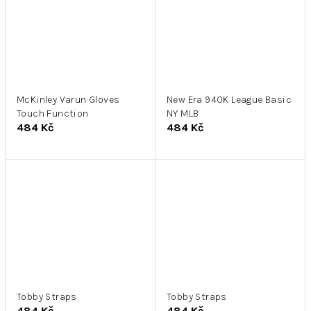
McKinley Varun Gloves
New Era 940K League Basic
Touch Function
NY MLB
484 Kč
484 Kč
Tobby Straps
Tobby Straps
484 Kč
484 Kč