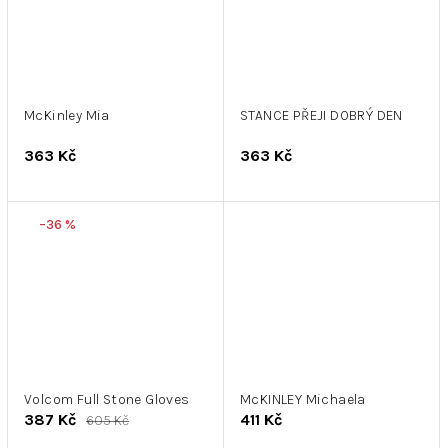
McKinley Mia
STANCE PŘEJI DOBRÝ DEN
363 Kč
363 Kč
–36 %
Volcom Full Stone Gloves
McKINLEY Michaela
387 Kč
411 Kč
605 Kč