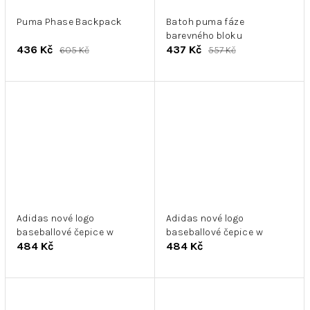
Puma Phase Backpack
Batoh puma fáze
barevného bloku
436 Kč
437 Kč
605 Kč
557 Kč
Adidas nové logo
Adidas nové logo
baseballové čepice w
baseballové čepice w
484 Kč
484 Kč