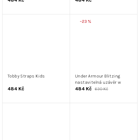
–23 %
Tobby Straps Kids
Under Armour Blitzing
nastavitelná uzávěr w
484 Kč
484 Kč
630 Kč