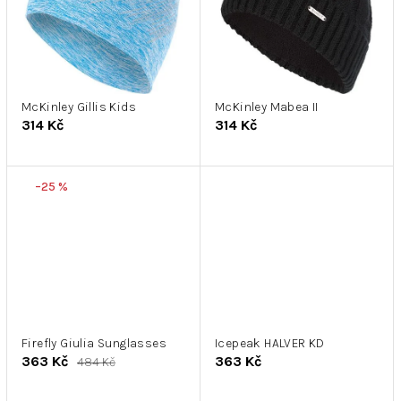
McKinley Gillis Kids
McKinley Mabea II
314 Kč
314 Kč
–25 %
Firefly Giulia Sunglasses
Icepeak HALVER KD
363 Kč
363 Kč
484 Kč