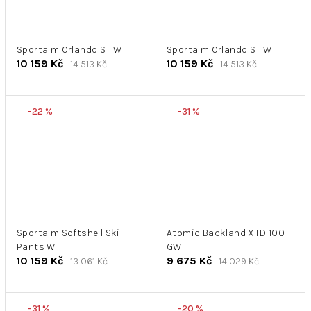
Sportalm Orlando ST W
Sportalm Orlando ST W
10 159 Kč
10 159 Kč
14 513 Kč
14 513 Kč
–22 %
–31 %
Sportalm Softshell Ski
Atomic Backland XTD 100
Pants W
GW
10 159 Kč
9 675 Kč
13 061 Kč
14 029 Kč
–31 %
–20 %