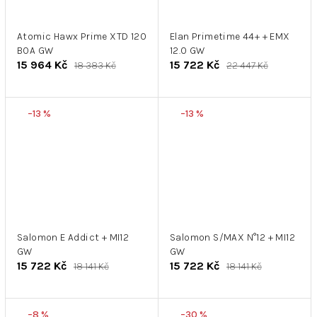
Atomic Hawx Prime XTD 120
Elan Primetime 44+ + EMX
BOA GW
12.0 GW
15 964 Kč
15 722 Kč
18 383 Kč
22 447 Kč
–13 %
–13 %
Salomon E Addict + MI12
Salomon S/MAX N°12 + MI12
GW
GW
15 722 Kč
15 722 Kč
18 141 Kč
18 141 Kč
–8 %
–30 %