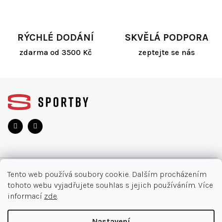
v
ý
p
i
RÝCHLÉ DODÁNÍ
SKVĚLÁ PODPORA
s
zdarma od 3500 Kč
zeptejte se nás
u
Z
á
p
a
t
í
O NÁKUPU
Tento web používá soubory cookie. Dalším procházením
tohoto webu vyjadřujete souhlas s jejich používáním. Více
Akce
INFORMACE
informací
zde
.
Nejčastější otázky
O nás
KONTAKT
Nastavení