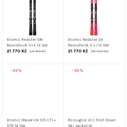
Atomic Redster S8i
Atomic Redster S9
Revoshock C+X 12 GW
Revoshock S + I 12 GW
21 770 Kč
21 770 Kč
24 189 Kč
28 059 Kč
–23 %
–30 %
Atomic Maverick 105 CTI +
Rossignol JCC Pilot Down
STR 14 GW
Ski Jacket W