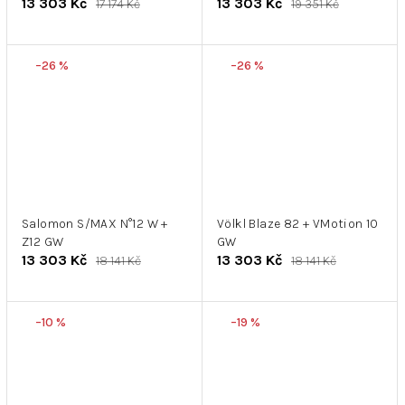
13 303 Kč
13 303 Kč
17 174 Kč
19 351 Kč
–26 %
–26 %
Salomon S/MAX N°12 W +
Völkl Blaze 82 + VMotion 10
Z12 GW
GW
13 303 Kč
13 303 Kč
18 141 Kč
18 141 Kč
–10 %
–19 %