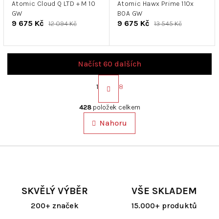
Atomic Cloud Q LTD + M 10
Atomic Hawx Prime 110x
GW
BOA GW
9 675 Kč
9 675 Kč
12 094 Kč
13 545 Kč
Načíst 60 dalších
S
t
1
8
r
O
á
v
428
položek celkem
n
l
k
Nahoru
á
o
d
v
a
á
c
n
í
í
p
r
SKVĚLÝ VÝBĚR
VŠE SKLADEM
v
k
200+ značek
15.000+ produktů
y