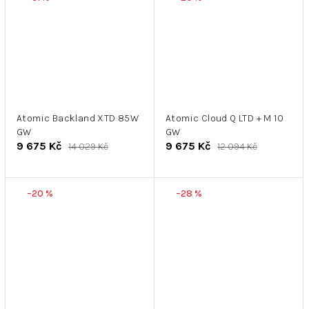
Atomic Backland XTD 85W
Atomic Cloud Q LTD + M 10
GW
GW
9 675 Kč
9 675 Kč
14 029 Kč
12 094 Kč
–20 %
–28 %