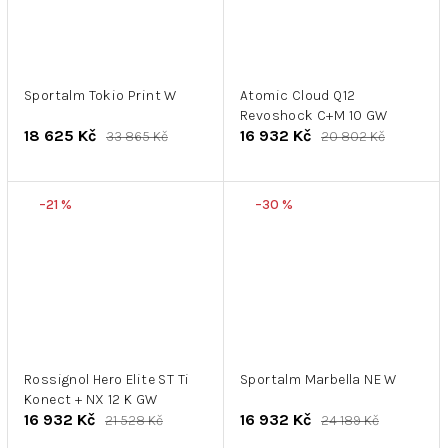
Sportalm Tokio Print W
Atomic Cloud Q12
Revoshock C+M 10 GW
18 625 Kč
16 932 Kč
33 865 Kč
20 802 Kč
–21 %
–30 %
Rossignol Hero Elite ST Ti
Sportalm Marbella NE W
Konect + NX 12 K GW
16 932 Kč
16 932 Kč
21 528 Kč
24 189 Kč