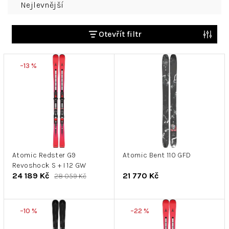
Nejlevnější
a
z
e
Otevřít filtr
n
V
í
–13 %
ý
p
p
r
i
o
s
d
p
u
r
k
o
t
d
Atomic Redster G9
Atomic Bent 110 GFD
ů
Revoshock S + I 12 GW
u
24 189 Kč
21 770 Kč
28 059 Kč
k
t
ů
–10 %
–22 %