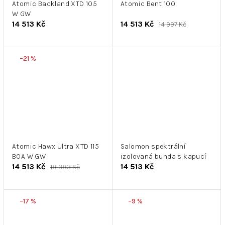
Atomic Backland XTD 105
Atomic Bent 100
W GW
14 513 Kč
14 513 Kč
14 997 Kč
–21 %
Atomic Hawx Ultra XTD 115
Salomon spektrální
BOA W GW
izolovaná bunda s kapucí
14 513 Kč
14 513 Kč
18 383 Kč
–17 %
–9 %