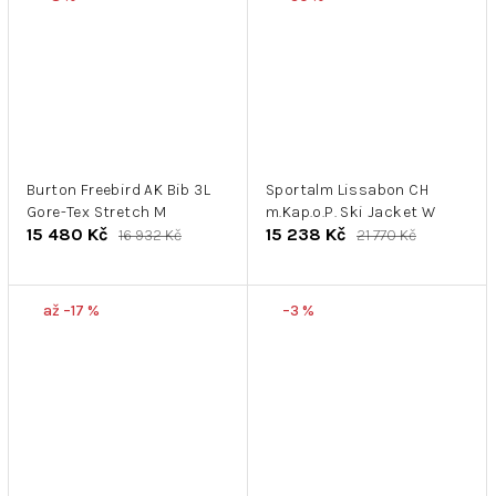
Burton Freebird AK Bib 3L
Sportalm Lissabon CH
Gore-Tex Stretch M
m.Kap.o.P. Ski Jacket W
15 480 Kč
15 238 Kč
16 932 Kč
21 770 Kč
až –17 %
–3 %