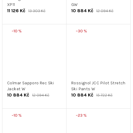
XP11
GW
11 126 Kč
10 884 Kč
13 303 Kč
12 094 Kč
–10 %
–30 %
Colmar Sapporo Rec Ski
Rossignol JCC Pilot Stretch
Jacket W
Ski Pants W
10 884 Kč
10 884 Kč
12 094 Kč
15 722 Kč
–10 %
–23 %