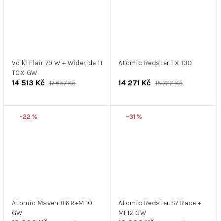
Völkl Flair 79 W + Wideride 11
Atomic Redster TX 130
TCX GW
14 513 Kč
14 271 Kč
17 657 Kč
15 722 Kč
–22 %
–31 %
Atomic Maven 86 R+M 10
Atomic Redster S7 Race +
GW
MI 12 GW