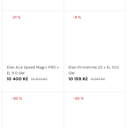
–21 %
–9 %
Elan Ace Speed ​​Magic PRO +
Elan Primetime 22 + EL 10.0
EL 9.0 GW
GW
10 400 Kč
10 159 Kč
13 303 Kč
11 247 Kč
–30 %
–30 %