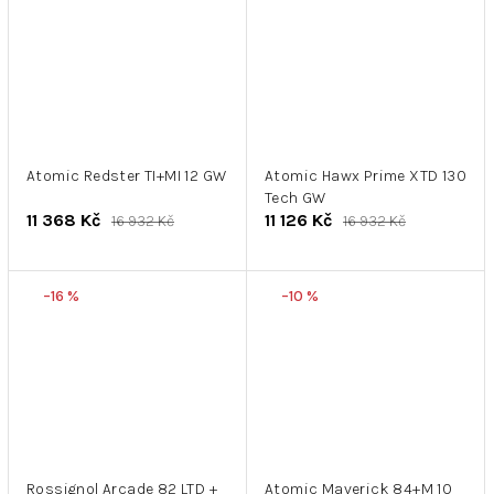
Atomic Redster TI+MI 12 GW
Atomic Hawx Prime XTD 130
Tech GW
11 368 Kč
11 126 Kč
16 932 Kč
16 932 Kč
–16 %
–10 %
Rossignol Arcade 82 LTD +
Atomic Maverick 84+M 10