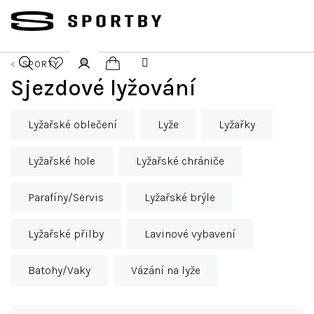
Přejít
na
obsah
SPORTY
Nákupní
Sjezdové lyžování
Hledat
Přihlášení
košík
Lyžařské oblečení
Lyže
Lyžařky
Lyžařské hole
Lyžařské chrániče
Parafíny/Servis
Lyžařské brýle
Lyžařské přilby
Lavinové vybavení
Batohy/Vaky
Vázání na lyže
Ř