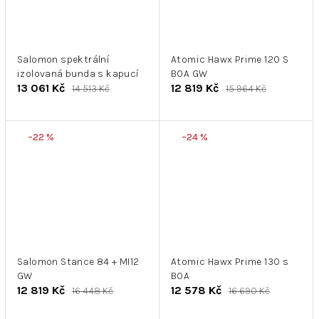
Salomon spektrální
Atomic Hawx Prime 120 S
izolovaná bunda s kapucí
BOA GW
13 061 Kč
12 819 Kč
14 513 Kč
15 964 Kč
–22 %
–24 %
Salomon Stance 84 + MI12
Atomic Hawx Prime 130 s
GW
BOA
12 819 Kč
12 578 Kč
16 448 Kč
16 690 Kč