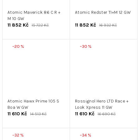
Atomic Maverick 86 C R +
Atomic Redster TI+M 12 GW
M 10 GW
11 852 Kč
11 852 Kč
15 722 Kč
16 932 Kč
–20 %
–30 %
Atomic Hawx Prime 105 S
Rossignol Hero LTD Race +
Boa W GW
Look Xpress 11 GW
11 610 Kč
11 610 Kč
14 513 Kč
16 690 Kč
–32 %
–34 %