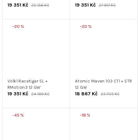
19 351 Kč
19 351 Kč
25 156 Kč
27 817 Kč
–20 %
–20 %
Völkl Racetiger SL +
Atomic Maven 103 CTI + STR
RMotion3 12 GW
12 GW
19 351 Kč
18 867 Kč
24 189 Kč
23 705 Kč
–45 %
–18 %