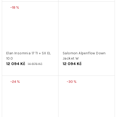
–18 %
Elan Insomnia 17 TI + SX EL
Salomon Alpenflow Down
10.0
Jacket W
12 094 Kč
12 094 Kč
14 876 Kč
–24 %
–30 %