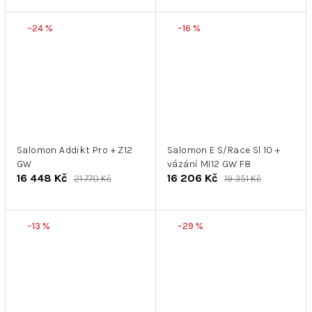
–24 %
–16 %
Salomon Addikt Pro + Z12
Salomon E S/Race Sl 10 +
GW
vázání MI12 GW F8
16 448 Kč
16 206 Kč
21 770 Kč
19 351 Kč
–13 %
–29 %