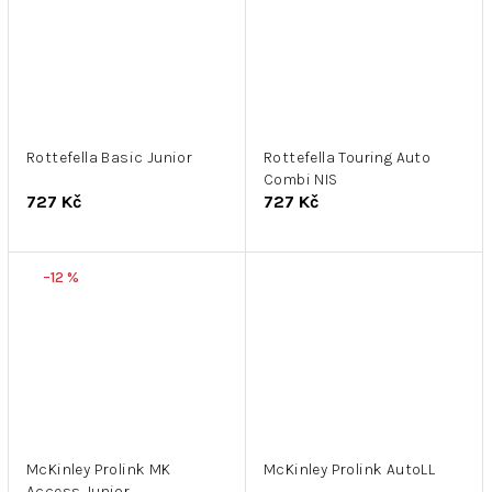
Rottefella Basic Junior
Rottefella Touring Auto
Combi NIS
727 Kč
727 Kč
–12 %
McKinley Prolink MK
McKinley Prolink AutoLL
Access Junior