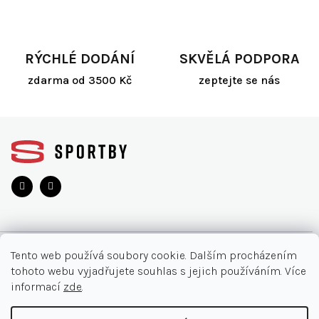
r
v
k
y
RÝCHLÉ DODÁNÍ
SKVĚLÁ PODPORA
v
ý
zdarma od 3500 Kč
zeptejte se nás
p
i
s
Z
u
á
p
a
t
í
O NÁKUPU
Tento web používá soubory cookie. Dalším procházením
tohoto webu vyjadřujete souhlas s jejich používáním. Více
Akce
INFORMACE
informací
zde
.
Nejčastější otázky
O nás