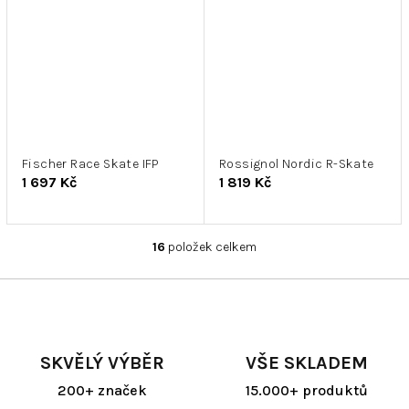
Fischer Race Skate IFP
Rossignol Nordic R-Skate
1 697 Kč
1 819 Kč
16
položek celkem
O
v
l
á
d
a
SKVĚLÝ VÝBĚR
VŠE SKLADEM
c
í
200+ značek
15.000+ produktů
p