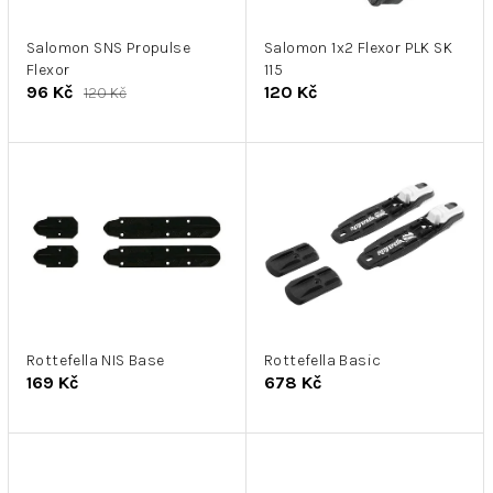
r
k
o
t
d
Salomon SNS Propulse
Salomon 1x2 Flexor PLK SK
ů
Flexor
115
u
96 Kč
120 Kč
120 Kč
k
t
ů
Rottefella NIS Base
Rottefella Basic
169 Kč
678 Kč