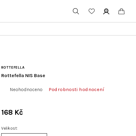
Hledat
Přihlášení
Náku
koší
ROTTEFELLA
Rottefella NIS Base
Průměrné
Neohodnoceno
Podrobnosti hodnocení
hodnocení
produktu
je
168 Kč
0,0
Měrná
z
cena:
Velikost
5