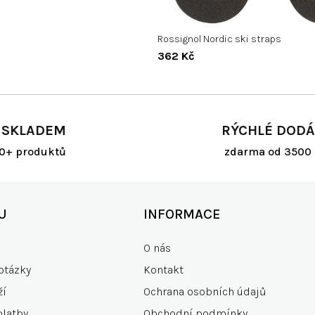
Rossignol Nordic ski straps
362 Kč
 SKLADEM
RÝCHLÉ DODÁ
00+ produktů
zdarma od 3500 
U
INFORMACE
O nás
otázky
Kontakt
ží
Ochrana osobních údajů
platby
Obchodní podmínky