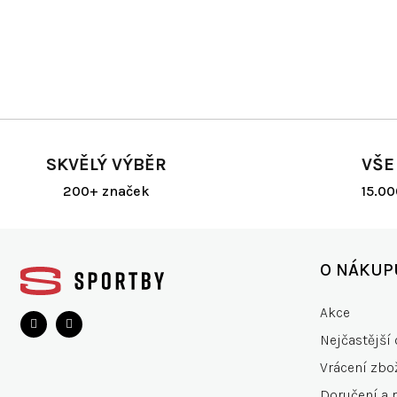
SKVĚLÝ VÝBĚR
VŠE
200+ značek
15.0
Z
á
O NÁKUP
p
a
Akce
t
Nejčastější 
í
Vrácení zbo
Doručení a 