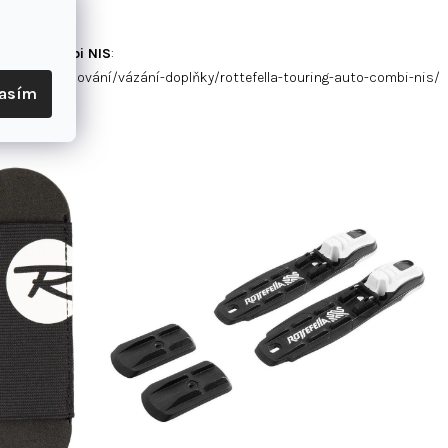
í: NIS
ng Auto Combi NIS
:
/bezecke-lyzování/vázání-doplňky/rottefella-touring-auto-combi-nis/
lasím
 líbit