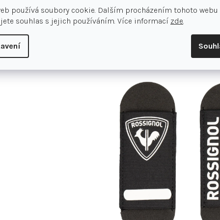
web používá soubory cookie. Dalším procházením tohoto webu
Způsob montáže běžeckého vázán
jete souhlas s jejich používáním. Více informací
zde
.
Kompatibilita:
Rottefella Touri
https://www.sportby.cz/lyzování
avení
Souh
Také se Vám může