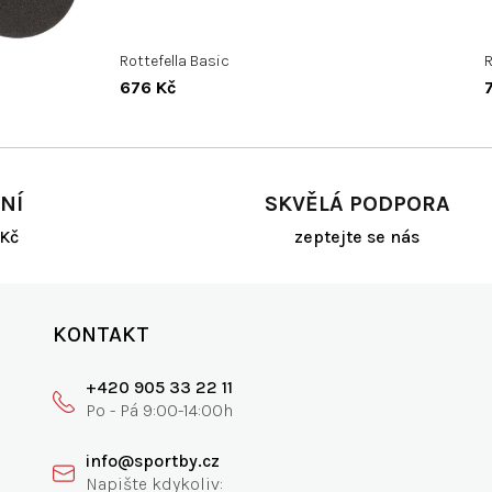
Rottefella Basic
R
676 Kč
NÍ
SKVĚLÁ PODPORA
Kč
zeptejte se nás
KONTAKT
+420 905 33 22 11
info@sportby.cz