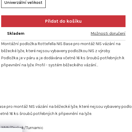
hvězdiček.
Univerzální velikost
Skladem
Možnosti doručení
Montážní podložka Rottefella NIS Base pro montáž NIS vázání na
běžecké lyže, které nejsou vybaveny podložkou NIS z výroby.
Podložka je v páru a je dodávána včetně 16 ks šroubů potřebných k
připevnění na lyže. Profil - systém běžeckého vázání...
ase pro montáž NIS vázání na běžecké lyže, které nejsou vybaveny podlož
etně 16 ks šroubů potřebných k připevnění na lyže.
í: NNN/Prolink/Turnamic