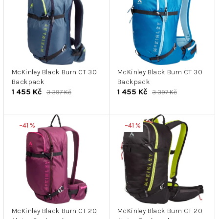
p
r
i
o
s
d
p
u
r
k
o
t
d
McKinley Black Burn CT 30
McKinley Black Burn CT 30
ů
Backpack
Backpack
u
1 455 Kč
1 455 Kč
3 397 Kč
3 397 Kč
k
t
ů
–41 %
–41 %
McKinley Black Burn CT 20
McKinley Black Burn CT 20