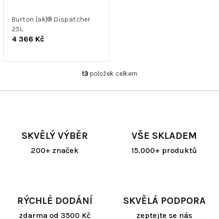
Burton [ak]® Dispatcher
25L
4 366 Kč
13
položek celkem
O
v
l
á
d
a
SKVĚLÝ VÝBĚR
VŠE SKLADEM
c
í
200+ značek
15.000+ produktů
p
r
v
k
y
RÝCHLÉ DODÁNÍ
SKVĚLÁ PODPORA
v
ý
zdarma od 3500 Kč
zeptejte se nás