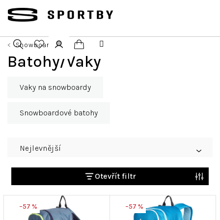
Přejít
na
obsah
Snowboarding
Nákupní
Batohy/Vaky
Hledat
Přihlášení
košík
Vaky na snowboardy
Snowboardové batohy
Ř
Nejlevnější
a
z
e
Otevřít filtr
n
V
í
–57 %
–57 %
ý
p