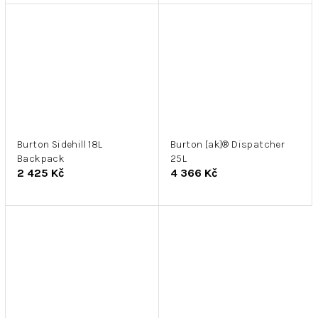
Burton Sidehill 18L
Burton [ak]® Dispatcher
Backpack
25L
2 425 Kč
4 366 Kč