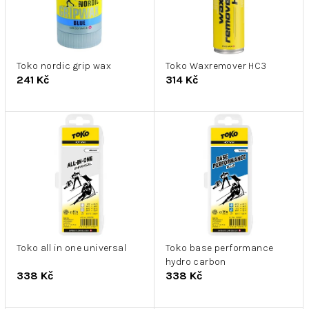
s
d
p
u
r
k
o
t
d
Toko nordic grip wax
Toko Waxremover HC3
ů
241 Kč
314 Kč
u
k
t
ů
Toko all in one universal
Toko base performance
hydro carbon
338 Kč
338 Kč