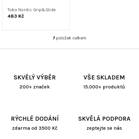
Toko Nordic Grip&Glide
483 Kč
7
položek celkem
O
v
l
á
d
a
SKVĚLÝ VÝBĚR
VŠE SKLADEM
c
í
200+ značek
15.000+ produktů
p
r
v
k
y
RÝCHLÉ DODÁNÍ
SKVĚLÁ PODPORA
v
ý
zdarma od 3500 Kč
zeptejte se nás
p