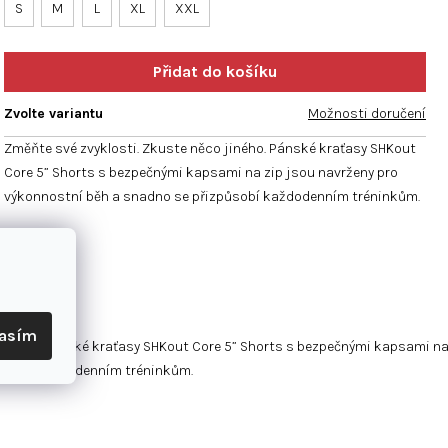
hvězdiček.
S
M
L
XL
XXL
Zvolte variantu
Možnosti doručení
Změňte své zvyklosti. Zkuste něco jiného. Pánské kraťasy SHKout
Core 5” Shorts s bezpečnými kapsami na zip jsou navrženy pro
výkonnostní běh a snadno se přizpůsobí každodenním tréninkům.
lasím
jiného. Pánské kraťasy SHKout Core 5” Shorts s bezpečnými kapsami na
působí každodenním tréninkům.