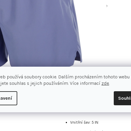
web používá soubory cookie. Dalším procházením tohoto webu
jete souhlas s jejich používáním. Více informací
zde
.
Detailní popis produktu
avení
Souh
Změňte své zvyklosti. Zkuste něco 
výkonnostní běh a snadno se přiz
Vnitřní šev: 5 IN