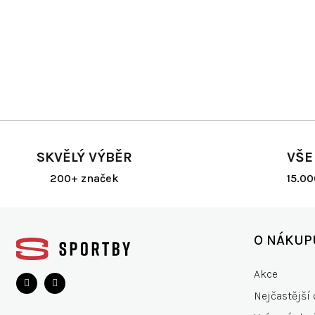
SKVĚLÝ VÝBĚR
VŠE
200+ značek
15.0
Z
á
O NÁKUP
p
a
Akce
t
Nejčastější 
í