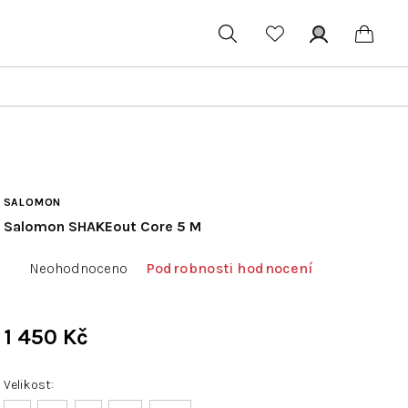
Hledat
Přihlášení
Náku
koší
SALOMON
Salomon SHAKEout Core 5 M
Průměrné
Neohodnoceno
Podrobnosti hodnocení
hodnocení
produktu
je
1 450 Kč
0,0
Měrná
z
cena:
Velikost
5