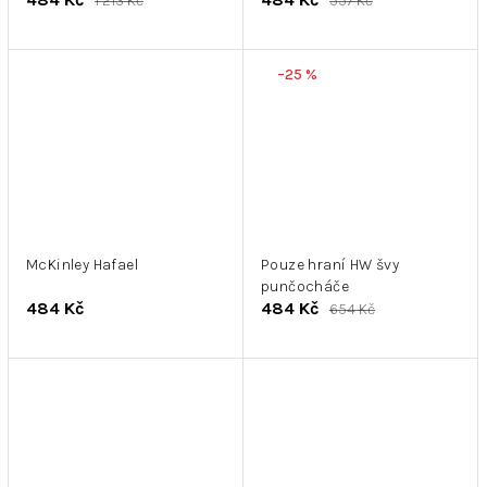
1 213 Kč
557 Kč
–25 %
McKinley Hafael
Pouze hraní HW švy
punčocháče
484 Kč
484 Kč
654 Kč