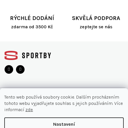
ý
p
i
RÝCHLÉ DODÁNÍ
SKVĚLÁ PODPORA
s
zdarma od 3500 Kč
zeptejte se nás
u
Z
á
p
a
t
í
O NÁKUPU
Tento web používá soubory cookie. Dalším procházením
tohoto webu vyjadřujete souhlas s jejich používáním. Více
Akce
INFORMACE
informací
zde
.
Nejčastější otázky
O nás
KONTAKT
Nastavení
Vrácení zboží