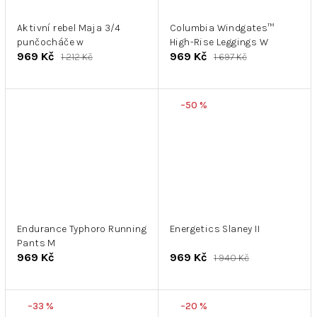
Aktivní rebel Maja 3/4
Columbia Windgates™
punčocháče w
High-Rise Leggings W
969 Kč
969 Kč
1 212 Kč
1 697 Kč
–50 %
Endurance Typhoro Running
Energetics Slaney II
Pants M
969 Kč
969 Kč
1 940 Kč
–33 %
–20 %