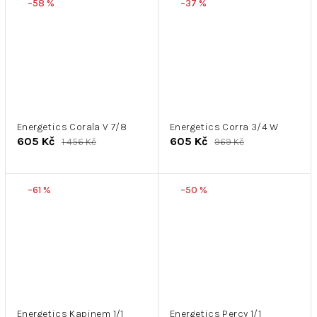
–58 %
–37 %
Energetics Corala V 7/8
Energetics Corra 3/4 W
605 Kč
605 Kč
1 456 Kč
969 Kč
–61 %
–50 %
Energetics Kapinem 1/1
Energetics Percy 1/1