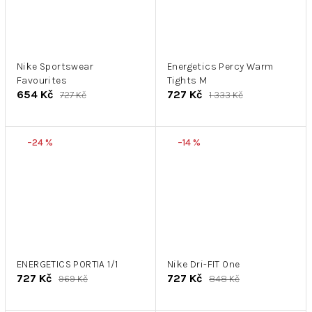
Nike Sportswear
Energetics Percy Warm
Favourites
Tights M
654 Kč
727 Kč
727 Kč
1 333 Kč
–24 %
–14 %
ENERGETICS PORTIA 1/1
Nike Dri-FIT One
727 Kč
727 Kč
969 Kč
848 Kč