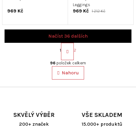
Leggings
969 Kč
969 Kč
1 212 Kč
Načíst 36 dalších
S
t
1
2
r
O
á
v
96
položek celkem
n
l
k
Nahoru
á
o
d
v
a
á
c
n
í
í
p
r
SKVĚLÝ VÝBĚR
VŠE SKLADEM
v
k
200+ značek
15.000+ produktů
y
v