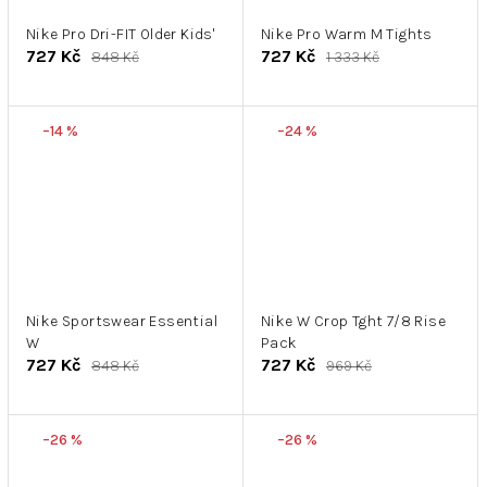
Nike Pro Dri-FIT Older Kids'
Nike Pro Warm M Tights
727 Kč
727 Kč
848 Kč
1 333 Kč
–14 %
–24 %
Nike Sportswear Essential
Nike W Crop Tght 7/8 Rise
W
Pack
727 Kč
727 Kč
848 Kč
969 Kč
–26 %
–26 %