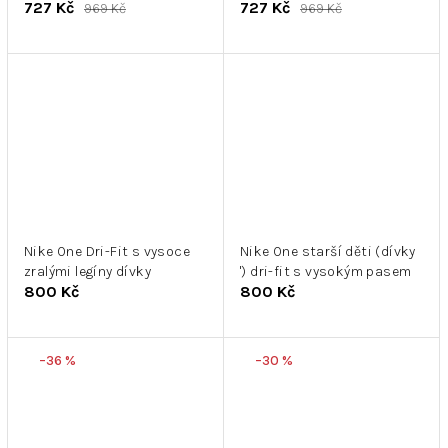
727 Kč
727 Kč
969 Kč
969 Kč
Nike One Dri-Fit s vysoce
Nike One starší děti (dívky
zralými legíny dívky
') dri-fit s vysokým pasem
800 Kč
800 Kč
–36 %
–30 %