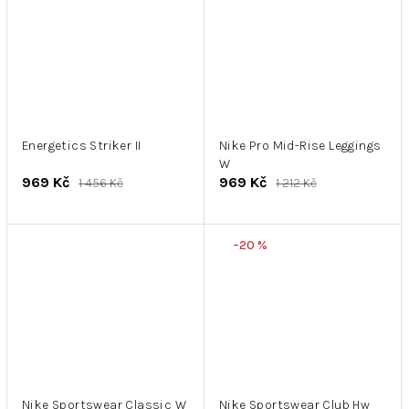
Energetics Striker II
Nike Pro Mid-Rise Leggings
W
969 Kč
969 Kč
1 456 Kč
1 212 Kč
–20 %
Nike Sportswear Classic W
Nike Sportswear Club Hw