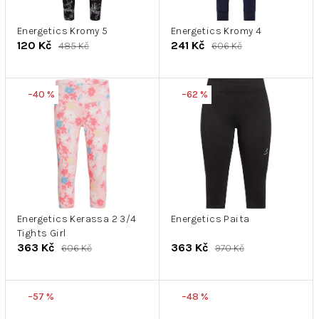
r
k
o
t
d
Energetics Kromy 5
Energetics Kromy 4
ů
120 Kč
241 Kč
485 Kč
606 Kč
u
k
t
–40 %
–62 %
ů
Energetics Kerassa 2 3/4
Energetics Paita
Tights Girl
363 Kč
363 Kč
606 Kč
970 Kč
–57 %
–48 %