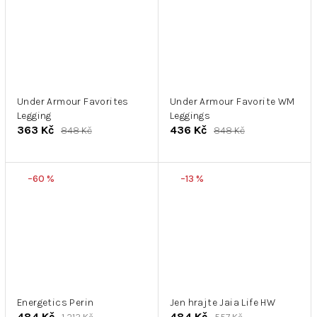
Under Armour Favorites
Under Armour Favorite WM
Legging
Leggings
363 Kč
436 Kč
848 Kč
848 Kč
–60 %
–13 %
Energetics Perin
Jen hrajte Jaia Life HW
484 Kč
484 Kč