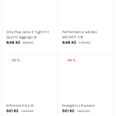
Only Play Jana-2 Tight Fit
Performance adidas
Sports leggings W
WECHFIT 7/8
848 Kč
848 Kč
969 Kč
1 091 Kč
–30 %
–49 %
Athmove Eilia W
Energetics Kiprano
921 Kč
921 Kč
1 334 Kč
1 820 Kč