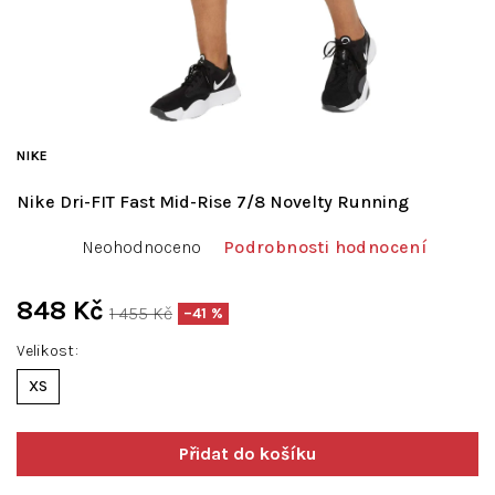
NIKE
Nike Dri-FIT Fast Mid-Rise 7/8 Novelty Running
Průměrné
Neohodnoceno
Podrobnosti hodnocení
hodnocení
produktu
je
848 Kč
1 455 Kč
–41 %
0,0
Měrná
z
Velikost
cena:
5
XS
hvězdiček.