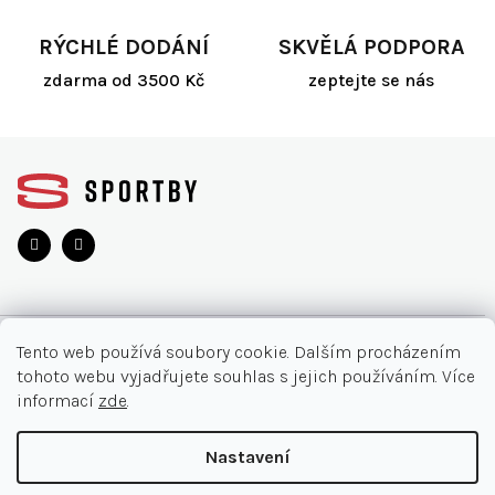
RÝCHLÉ DODÁNÍ
SKVĚLÁ PODPORA
zdarma od 3500 Kč
zeptejte se nás
Z
á
p
a
t
í
O NÁKUPU
Tento web používá soubory cookie. Dalším procházením
tohoto webu vyjadřujete souhlas s jejich používáním. Více
Akce
INFORMACE
informací
zde
.
Nejčastější otázky
O nás
KONTAKT
Nastavení
Vrácení zboží
Kontakt