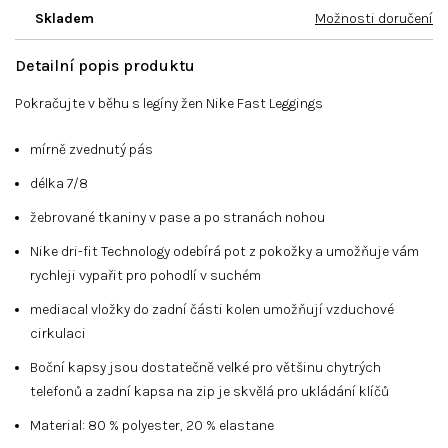
Skladem
Možnosti doručení
Detailní popis produktu
Pokračujte v běhu s legíny žen Nike Fast Leggings
mírně zvednutý pás
délka 7/8
žebrované tkaniny v pase a po stranách nohou
Nike dri-fit Technology odebírá pot z pokožky a umožňuje vám
rychleji vypařit pro pohodlí v suchém
mediacal vložky do zadní části kolen umožňují vzduchové
cirkulaci
Boční kapsy jsou dostatečně velké pro většinu chytrých
telefonů a zadní kapsa na zip je skvělá pro ukládání klíčů
Material:
80 % polyester, 20 % elastane