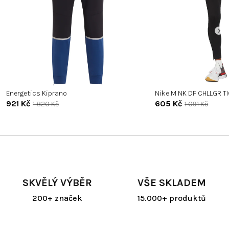
Energetics Kiprano
Nike M NK DF CHLLGR T
921 Kč
605 Kč
1 820 Kč
1 091 Kč
SKVĚLÝ VÝBĚR
VŠE SKLADEM
200+ značek
15.000+ produktů