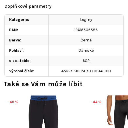
Doplňkové parametry
Kategorie
:
Legíny
EAN
:
19615506586
Barva
:
Černá
Pohlaví
:
Dámské
size_table
:
602
Výrobní číslo
:
451331610950/DX0946-010
Také se Vám může líbit
–49 %
–44 %