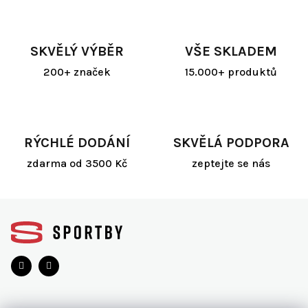
SKVĚLÝ VÝBĚR
VŠE SKLADEM
200+ značek
15.000+ produktů
RÝCHLÉ DODÁNÍ
SKVĚLÁ PODPORA
zdarma od 3500 Kč
zeptejte se nás
Z
á
p
a
t
í