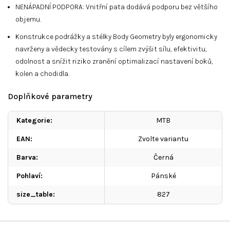
NENÁPADNÍ PODPORA: Vnitřní pata dodává podporu bez většího
objemu.
Konstrukce podrážky a stélky Body Geometry byly ergonomicky
navrženy a vědecky testovány s cílem zvýšit sílu, efektivitu,
odolnost a snížit riziko zranění optimalizací nastavení boků,
kolen a chodidla.
Doplňkové parametry
Kategorie
:
MTB
EAN
:
Zvolte variantu
Barva
:
Černá
Pohlaví
:
Pánské
size_table
:
827