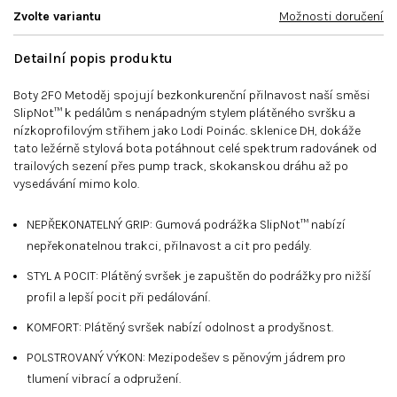
Zvolte variantu
Možnosti doručení
Detailní popis produktu
Boty 2FO Metoděj spojují bezkonkurenční přilnavost naší směsi
SlipNot™ k pedálům s nenápadným stylem plátěného svršku a
nízkoprofilovým střihem jako Lodi Poinác. sklenice DH, dokáže
tato ležérně stylová bota potáhnout celé spektrum radovánek od
trailových sezení přes pump track, skokanskou dráhu až po
vysedávání mimo kolo.
NEPŘEKONATELNÝ GRIP: Gumová podrážka SlipNot™ nabízí
nepřekonatelnou trakci, přilnavost a cit pro pedály.
STYL A POCIT: Plátěný svršek je zapuštěn do podrážky pro nižší
profil a lepší pocit při pedálování.
KOMFORT: Plátěný svršek nabízí odolnost a prodyšnost.
POLSTROVANÝ VÝKON: Mezipodešev s pěnovým jádrem pro
tlumení vibrací a odpružení.