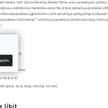
ém terénu. Tato turistické boty Adidas Terrex jsou vyrobeny pro rychl
prodyšnou vodotěsnou membránu Gore-Tex, která zabraňuje pronikání vlh
ětle mezipodešev Lightmotion z EVA umožňuje rychlý pohyb a zároveň z
 podešev Continental ™ umožňuje spolehlivý výstřel na kořeny, horniny 
h.
p; Horní vrstvy
lasím
re-Tex
sp; Materiál Eva
U 42 & 2/3)
; Mm (pata: 32 & nbsp; mm/tip: 22 mm)
 líbit