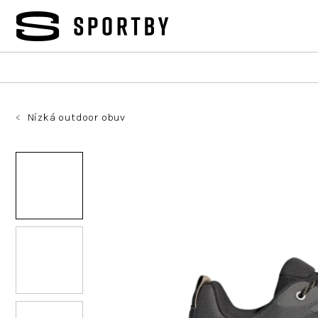
Přejít
na
obsah
Nízká outdoor obuv