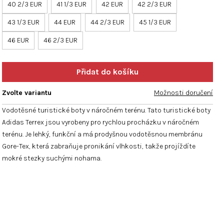
hvězdiček.
40 2/3 EUR
41 1/3 EUR
42 EUR
42 2/3 EUR
43 1/3 EUR
44 EUR
44 2/3 EUR
45 1/3 EUR
46 EUR
46 2/3 EUR
Zvolte variantu
Možnosti doručení
Vodotěsné turistické boty v náročném terénu. Tato turistické boty
Adidas Terrex jsou vyrobeny pro rychlou procházku v náročném
terénu. Je lehký, funkční a má prodyšnou vodotěsnou membránu
Gore-Tex, která zabraňuje pronikání vlhkosti, takže projíždíte
mokré stezky suchými nohama.