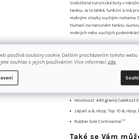
Vodotěsné turistické boty v náročn
terénu. Je to lehké, funkční a má 
mokrými stezky suchými nohama. Sv
tlumení na nerovném terénu. Gumová
mokrých nebo suchých podmínkác
klasický střih
web používá soubory cookie. Dalším procházením tohoto webu
pro šněrování
jete souhlas s jejich používáním. Více informací
zde
.
horní od & nbsp; ripstop s & nbs
avení
Souh
ortolite® a & nbsp; membrána Go
lightmotion mezipodešev od & nb
Hmotnost: 440 gramů (velikost E
zápatí a & nbsp; Top: 10 & nbsp
Rubber Sole Continental ™
Také se Vám může