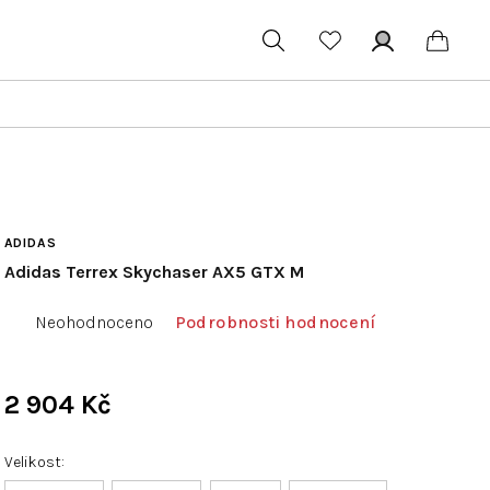
Hledat
Přihlášení
Náku
koší
ADIDAS
Adidas Terrex Skychaser AX5 GTX M
Průměrné
Neohodnoceno
Podrobnosti hodnocení
hodnocení
produktu
je
2 904 Kč
0,0
Měrná
z
cena:
Velikost
5