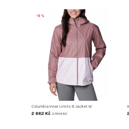
–8 %
Columbia Inner Limits III Jacket W
W
2 662 Kč
2 904 Kč