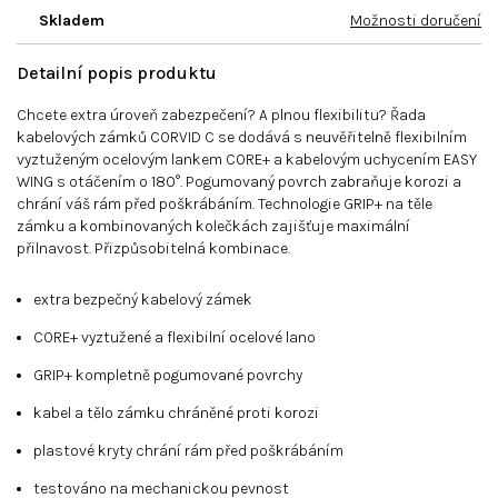
Skladem
Možnosti doručení
Detailní popis produktu
Chcete extra úroveň zabezpečení? A plnou flexibilitu? Řada
kabelových zámků CORVID C se dodává s neuvěřitelně flexibilním
vyztuženým ocelovým lankem CORE+ a kabelovým uchycením EASY
WING s otáčením o 180°. Pogumovaný povrch zabraňuje korozi a
chrání váš rám před poškrábáním. Technologie GRIP+ na těle
zámku a kombinovaných kolečkách zajišťuje maximální
přilnavost. Přizpůsobitelná kombinace.
extra bezpečný kabelový zámek
CORE+ vyztužené a flexibilní ocelové lano
GRIP+ kompletně pogumované povrchy
kabel a tělo zámku chráněné proti korozi
plastové kryty chrání rám před poškrábáním
testováno na mechanickou pevnost