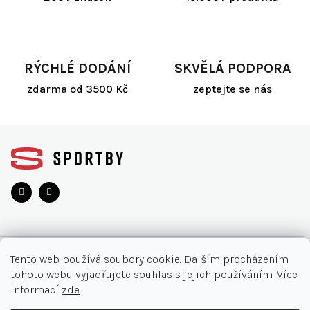
RÝCHLÉ DODÁNÍ
SKVĚLÁ PODPORA
zdarma od 3500 Kč
zeptejte se nás
Z
á
p
a
t
í
O NÁKUPU
Tento web používá soubory cookie. Dalším procházením
tohoto webu vyjadřujete souhlas s jejich používáním. Více
Akce
INFORMACE
informací
zde
.
Nejčastější otázky