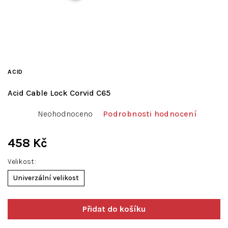
ACID
Acid Cable Lock Corvid C65
Průměrné
Neohodnoceno
Podrobnosti hodnocení
hodnocení
produktu
je
458 Kč
0,0
Měrná
z
Velikost
cena:
5
Univerzální velikost
hvězdiček.