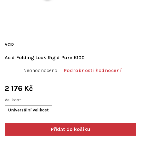
ACID
Acid Folding Lock Rigid Pure K100
Průměrné
Neohodnoceno
Podrobnosti hodnocení
hodnocení
produktu
je
2 176 Kč
0,0
Měrná
z
Velikost
cena:
5
Univerzální velikost
hvězdiček.