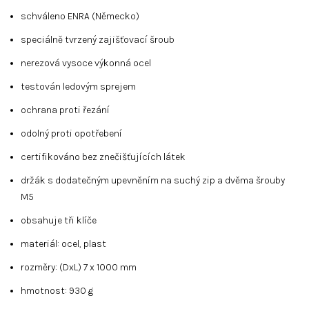
schváleno ENRA (Německo)
speciálně tvrzený zajišťovací šroub
nerezová vysoce výkonná ocel
testován ledovým sprejem
ochrana proti řezání
odolný proti opotřebení
certifikováno bez znečišťujících látek
držák s dodatečným upevněním na suchý zip a dvěma šrouby
M5
obsahuje tři klíče
materiál: ocel, plast
rozměry: (DxL) 7 x 1000 mm
hmotnost: 930 g