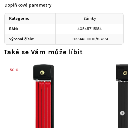
Doplňkové parametry
Kategorie
:
Zámky
EAN
:
405457115154
Výrobní číslo
:
193514211000/93351
Také se Vám může líbit
–50 %