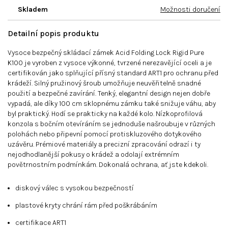
Skladem
Možnosti doručení
Detailní popis produktu
Vysoce bezpečný skládací zámek Acid Folding Lock Rigid Pure
K100 je vyroben z vysoce výkonné, tvrzené nerezavějící oceli a je
certifikován jako splňující přísný standard ART1 pro ochranu před
krádeží. Silný pružinový šroub umožňuje neuvěřitelně snadné
použití a bezpečné zavírání. Tenký, elegantní design nejen dobře
vypadá, ale díky 100 cm sklopnému zámku také snižuje váhu, aby
byl praktický. Hodí se prakticky na každé kolo. Nízkoprofilová
konzola s bočním otevíráním se jednoduše našroubuje v různých
polohách nebo připevní pomocí protiskluzového dotykového
uzávěru. Prémiové materiály a precizní zpracování odrazí i ty
nejodhodlanější pokusy o krádež a odolají extrémním
povětrnostním podmínkám. Dokonalá ochrana, ať jste kdekoli.
diskový válec s vysokou bezpečností
plastové kryty chrání rám před poškrábáním
certifikace ART1