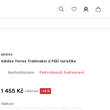
Hledat
Přihlášení
Náku
koší
ADIDAS
Adidas Terrex Trailmaker 2 Pěší turistika
Průměrné
Neohodnoceno
Podrobnosti hodnocení
hodnocení
produktu
je
1 455 Kč
1 697 Kč
–14 %
0,0
Měrná
z
cena:
Velikost
5