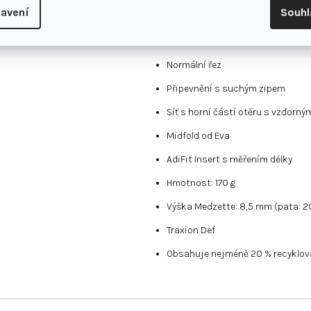
avení
Souh
a odstraňování. & Nbsp; Tento pro
pomáháme snižovat odpad a naši zá
Normální řez
Připevnění s suchým zipem
Síť s horní částí otěru s vzdorný
Midfold od Eva
AdiFit Insert s měřením délky
Hmotnost: 170 g
Výška Medzette: 8,5 mm (pata: 2
Traxion Def
Obsahuje nejméně 20 % recyklov