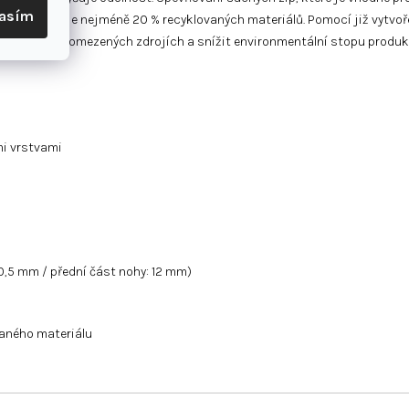
lasím
dukt obsahuje nejméně 20 % recyklovaných materiálů. Pomocí již vytvo
vislost na omezených zdrojích a snížit environmentální stopu produk
mi vrstvami
0,5 mm / přední část nohy: 12 mm)
aného materiálu