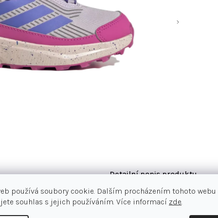
Detailní popis produktu
web používá soubory cookie. Dalším procházením tohoto webu
Dětská všestranná a lehká turistick
jete souhlas s jejich používáním. Více informací
zde
.
materiálů. Kombinují lehký a odpruž
chladné nohy a překrývání odolné pr