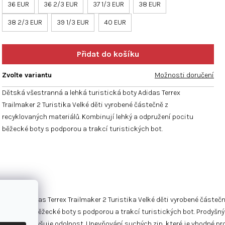
hvězdiček.
36 EUR
36 2/3 EUR
37 1/3 EUR
38 EUR
38 2/3 EUR
39 1/3 EUR
40 EUR
Zvolte variantu
Možnosti doručení
Dětská všestranná a lehká turistická boty Adidas Terrex
Trailmaker 2 Turistika Velké děti vyrobené částečně z
recyklovaných materiálů. Kombinují lehký a odpružení pocitu
běžecké boty s podporou a trakcí turistických bot.
á boty Adidas Terrex Trailmaker 2 Turistika Velké děti vyrobené částeč
ení pocitu běžecké boty s podporou a trakcí turistických bot. Prodyšný
oti otěru zvyšuje odolnost. Upevňování suchých zip, které je vhodné pr