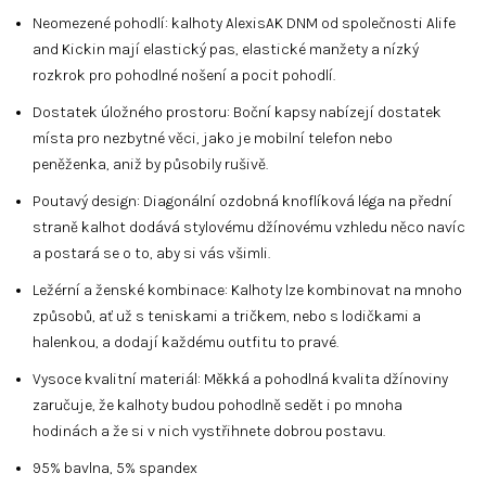
Neomezené pohodlí: kalhoty AlexisAK DNM od společnosti Alife
and Kickin mají elastický pas, elastické manžety a nízký
rozkrok pro pohodlné nošení a pocit pohodlí.
Dostatek úložného prostoru: Boční kapsy nabízejí dostatek
místa pro nezbytné věci, jako je mobilní telefon nebo
peněženka, aniž by působily rušivě.
Poutavý design: Diagonální ozdobná knoflíková léga na přední
straně kalhot dodává stylovému džínovému vzhledu něco navíc
a postará se o to, aby si vás všimli.
Ležérní a ženské kombinace: Kalhoty lze kombinovat na mnoho
způsobů, ať už s teniskami a tričkem, nebo s lodičkami a
halenkou, a dodají každému outfitu to pravé.
Vysoce kvalitní materiál: Měkká a pohodlná kvalita džínoviny
zaručuje, že kalhoty budou pohodlně sedět i po mnoha
hodinách a že si v nich vystřihnete dobrou postavu.
95% bavlna, 5% spandex