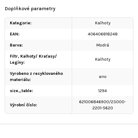
Doplňkové parametry
Kategorie
:
Kalhoty
EAN
:
406406818248
Barva
:
Modrá
Filtr, Kalhoty/ Kraťasy/
Kalhoty
Legíny
:
Vyrobeno z recyklovaného
ano
materiálu
:
size_table
:
1294
621006846900/23000-
Výrobní číslo
:
2201-5620