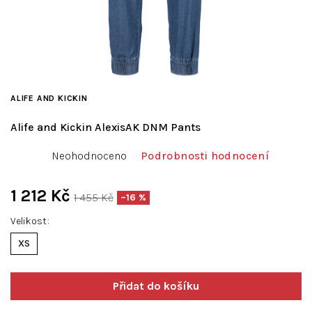
ALIFE AND KICKIN
Alife and Kickin AlexisAK DNM Pants
Průměrné
Neohodnoceno
Podrobnosti hodnocení
hodnocení
produktu
je
1 212 Kč
1 455 Kč
–16 %
0,0
Měrná
z
Velikost
cena:
5
XS
hvězdiček.