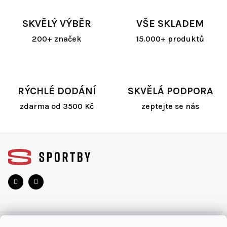
SKVĚLÝ VÝBĚR
VŠE SKLADEM
200+ značek
15.000+ produktů
RÝCHLÉ DODÁNÍ
SKVĚLÁ PODPORA
zdarma od 3500 Kč
zeptejte se nás
Z
á
p
a
t
í
O NÁKUPU