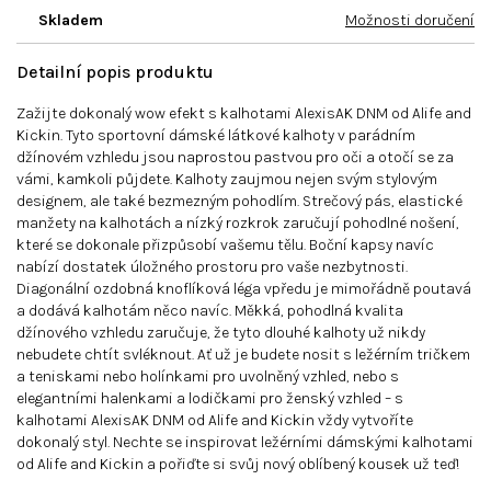
Skladem
Možnosti doručení
Detailní popis produktu
Zažijte dokonalý wow efekt s kalhotami AlexisAK DNM od Alife and
Kickin. Tyto sportovní dámské látkové kalhoty v parádním
džínovém vzhledu jsou naprostou pastvou pro oči a otočí se za
vámi, kamkoli půjdete. Kalhoty zaujmou nejen svým stylovým
designem, ale také bezmezným pohodlím. Strečový pás, elastické
manžety na kalhotách a nízký rozkrok zaručují pohodlné nošení,
které se dokonale přizpůsobí vašemu tělu. Boční kapsy navíc
nabízí dostatek úložného prostoru pro vaše nezbytnosti.
Diagonální ozdobná knoflíková léga vpředu je mimořádně poutavá
a dodává kalhotám něco navíc. Měkká, pohodlná kvalita
džínového vzhledu zaručuje, že tyto dlouhé kalhoty už nikdy
nebudete chtít svléknout. Ať už je budete nosit s ležérním tričkem
a teniskami nebo holínkami pro uvolněný vzhled, nebo s
elegantními halenkami a lodičkami pro ženský vzhled – s
kalhotami AlexisAK DNM od Alife and Kickin vždy vytvoříte
dokonalý styl. Nechte se inspirovat ležérními dámskými kalhotami
od Alife and Kickin a pořiďte si svůj nový oblíbený kousek už teď!