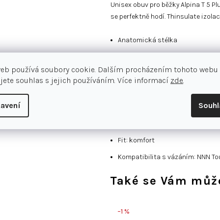
Unisex obuv pro běžky Alpina T 5 Pl
se perfektně hodí.
Thinsulate
izolac
A
natomická stélka
Kompatibilita: NNN T4
web používá soubory cookie. Dalším procházením tohoto webu
E
rgonomická podešev zlepší vaši
jete souhlas s jejich používáním. Více informací
zde
.
Thinsulate izolace
avení
Souh
PVC
Flex: měkký
Fit: komfort
Kompatibilita s vázáním: NNN To
Také se Vám může
–1 %