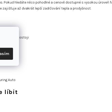
us. Pokud hledáte
něco pohodlné
a cenově dostupné s vysokou
úroveň f
e zajišťuje až
dvakrát lepší zadržování tepla
a prodyšnost.
stabilitu v postoji
lasím
uring Auto
 líbit