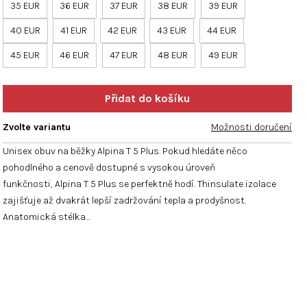
hvězdiček.
35 EUR
36 EUR
37 EUR
38 EUR
39 EUR
40 EUR
41 EUR
42 EUR
43 EUR
44 EUR
45 EUR
46 EUR
47 EUR
48 EUR
49 EUR
Zvolte variantu
Možnosti doručení
Unisex obuv na běžky Alpina T 5 Plus. Pokud hledáte něco
pohodlného a cenově dostupné s vysokou úroveň
funkčnosti, Alpina T 5 Plus se perfektně hodí. Thinsulate izolace
zajišťuje až dvakrát lepší zadržování tepla a prodyšnost.
Anatomická stélka...