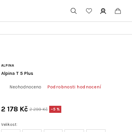
Hledat
Přihlášení
Náku
koší
ALPINA
Alpina T 5 Plus
Průměrné
Neohodnoceno
Podrobnosti hodnocení
hodnocení
produktu
je
2 178 Kč
2 299 Kč
–5 %
0,0
Měrná
z
cena:
Velikost
5