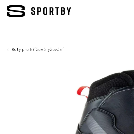
Přejít
na
obsah
Boty pro křížové lyžování