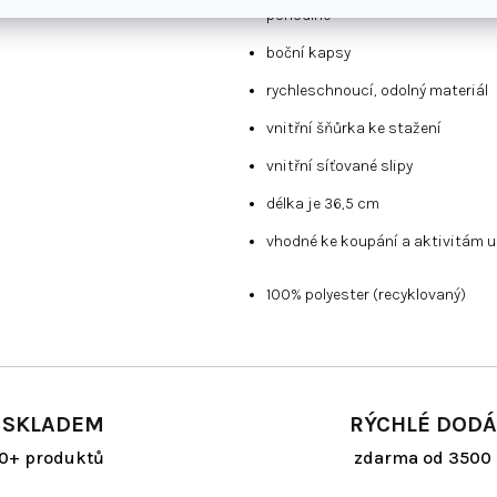
pohodlné
boční kapsy
rychleschnoucí, odolný materiál
vnitřní šňůrka ke stažení
vnitřní síťované slipy
délka je 36,5 cm
vhodné ke koupání a aktivitám u
100% polyester (recyklovaný)
 SKLADEM
RÝCHLÉ DODÁ
00+ produktů
zdarma od 3500 