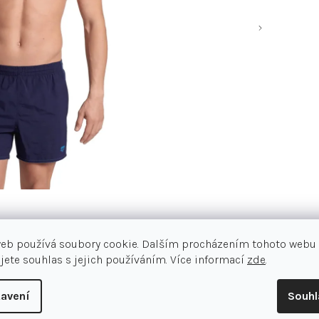
web používá soubory cookie. Dalším procházením tohoto webu
Detailní popis produktu
jete souhlas s jejich používáním. Více informací
zde
.
Pánské sportovní šortky Arena Byway
materiál poskytuje dlouhotrvající p
avení
Souh
stahovací šňůrka umožní individuál