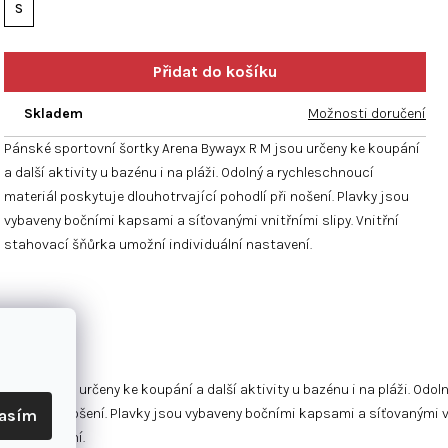
hvězdiček.
S
Skladem
Možnosti doručení
Pánské sportovní šortky Arena Bywayx R M jsou určeny ke koupání
a další aktivity u bazénu i na pláži. Odolný a rychleschnoucí
materiál poskytuje dlouhotrvající pohodlí při nošení. Plavky jsou
vybaveny bočními kapsami a síťovanými vnitřními slipy. Vnitřní
stahovací šňůrka umožní individuální nastavení.
x R M jsou určeny ke koupání a další aktivity u bazénu i na pláži. Odol
ohodlí při nošení. Plavky jsou vybaveny bočními kapsami a síťovanými vn
lasím
ní nastavení.