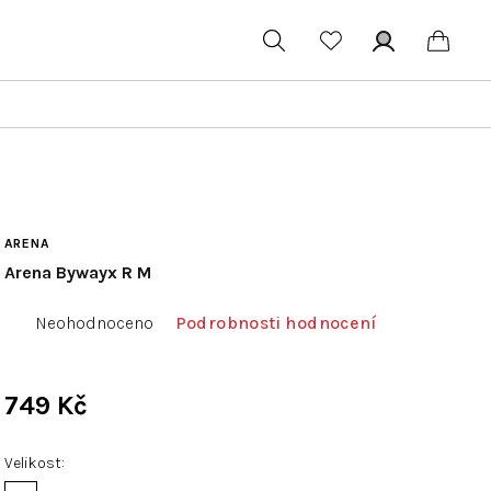
Hledat
Přihlášení
Náku
koší
ARENA
Arena Bywayx R M
Průměrné
Neohodnoceno
Podrobnosti hodnocení
hodnocení
produktu
je
749 Kč
0,0
Měrná
z
cena:
Velikost
5