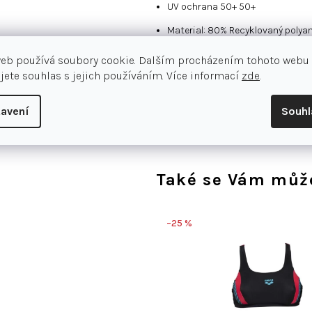
UV ochrana 50+ 50+
Material: 80% Recyklovaný polya
4-way stretch
web používá soubory cookie. Dalším procházením tohoto webu
jete souhlas s jejich používáním. Více informací
zde
.
ABRASION
avení
Souh
Také se Vám může
–25 %