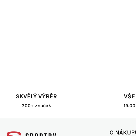
SKVĚLÝ VÝBĚR
VŠE
200+ značek
15.0
Z
á
O NÁKUP