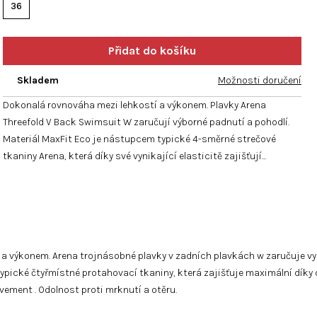
hvězdiček.
36
Skladem
Možnosti doručení
Dokonalá rovnováha mezi lehkostí a výkonem. Plavky Arena
Threefold V Back Swimsuit W zaručují výborné padnutí a pohodlí.
Materiál MaxFit Eco je nástupcem typické 4-směrné strečové
tkaniny Arena, která díky své vynikající elasticitě zajišťují...
 výkonem. Arena trojnásobné plavky v zadních plavkách w zaručuje vyn
pické čtyřmístné protahovací tkaniny, která zajišťuje maximální díky d
Movement
. Odolnost proti mrknutí a otěru.