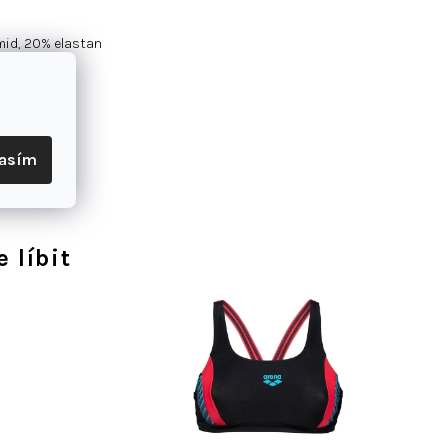
mid, 20% elastan
lasím
 líbit