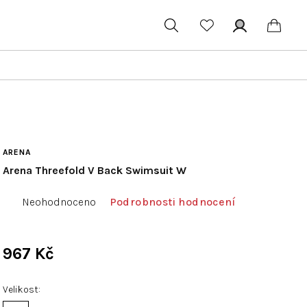
Hledat
Přihlášení
Náku
koší
ARENA
Arena Threefold V Back Swimsuit W
Průměrné
Neohodnoceno
Podrobnosti hodnocení
hodnocení
produktu
je
967 Kč
0,0
Měrná
z
cena:
Velikost
5