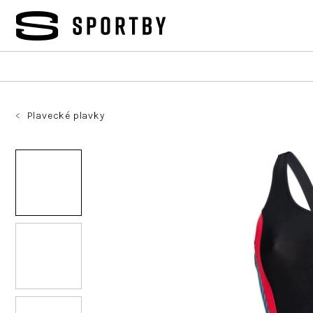
Přejít
na
obsah
Plavecké plavky