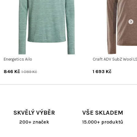
Energetics Ailo
Craft ADV SubZ Wool LS
846 Kč
1 693 Kč
1 089 Kč
SKVĚLÝ VÝBĚR
VŠE SKLADEM
200+ značek
15.000+ produktů