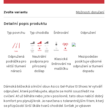
Zvolte variantu
Možnosti doručení
Detailní popis produktu
Typ povrchu
Typ chodidla
Šněrování
Odpružení
Odpružená
Neutrální
Mezipodešev
Klasické
podrážka pro
podpora pro
posktuje výborné
šněrování na
větší tlumení
přirozený
odpružení a tlumení
mašličku
nárazů
došlap
dopadu
Dámská běžecká silniční obuv Asics Gel-Pulse 13 Shoes W vytváří
odpružení, které potřebujete, abyste se mohli soustředit na
cvičení.
Ať už běháte nebo jste v posilovně, tato obuv nabízí dobrý
komfort pro plynulý krok.
J
e navržena s tolerantnějším fitem, který
se přizpůsobí širší škále tvarů chodidel.
Svršek je vybaven