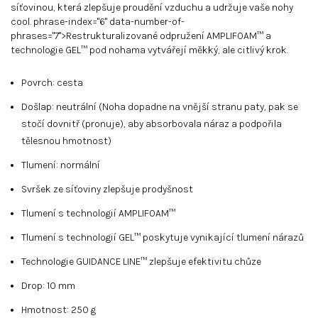
síťovinou, která zlepšuje proudění vzduchu a udržuje vaše nohy
cool.
phrase-index="6" data-number-of-
phrases="7">Restrukturalizované odpružení AMPLIFOAM™ a
technologie GEL™ pod nohama vytvářejí měkký, ale citlivý krok.
Povrch: cesta
Došlap: neutrální (Noha dopadne na vnější stranu paty, pak se
stočí dovnitř (pronuje), aby absorbovala náraz a podpořila
tělesnou hmotnost)
Tlumení: normální
Svršek ze síťoviny zlepšuje prodyšnost
Tlumení s technologií AMPLIFOAM™
Tlumení s technologií GEL™ poskytuje vynikající tlumení nárazů
Technologie GUIDANCE LINE™ zlepšuje efektivitu chůze
Drop: 10 mm
Hmotnost: 250 g