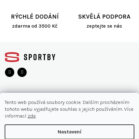
RÝCHLÉ DODÁNÍ
SKVĚLÁ PODPORA
zdarma od 3500 Kč
zeptejte se nás
Z
á
p
a
t
í
O NÁKUPU
Tento web používá soubory cookie. Dalším procházením
tohoto webu vyjadřujete souhlas s jejich používáním. Více
Akce
INFORMACE
informací
zde
.
Nejčastější otázky
O nás
KONTAKT
Nastavení
Vrácení zboží