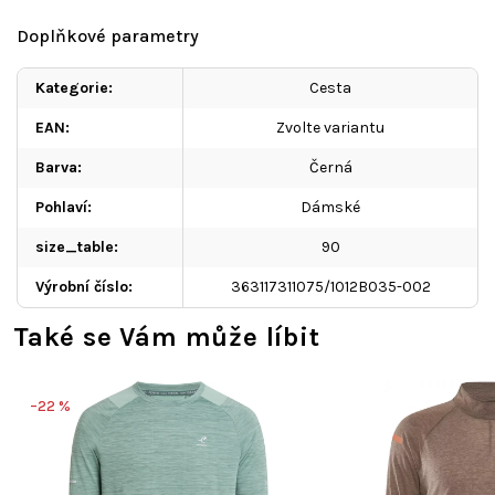
Doplňkové parametry
Kategorie
:
Cesta
EAN
:
Zvolte variantu
Barva
:
Černá
Pohlaví
:
Dámské
size_table
:
90
Výrobní číslo
:
363117311075/1012B035-002
Také se Vám může líbit
–22 %