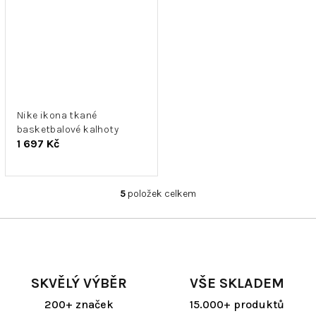
Nike ikona tkané
basketbalové kalhoty
1 697 Kč
5
položek celkem
O
v
l
á
d
a
SKVĚLÝ VÝBĚR
VŠE SKLADEM
c
í
200+ značek
15.000+ produktů
p