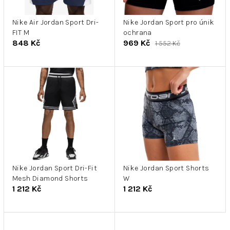
r
k
o
t
d
Nike Air Jordan Sport Dri-
Nike Jordan Sport pro únik
ů
FIT M
ochrana
u
848 Kč
969 Kč
1 552 Kč
k
t
ů
Nike Jordan Sport Dri-Fit
Nike Jordan Sport Shorts
Mesh Diamond Shorts
W
1 212 Kč
1 212 Kč