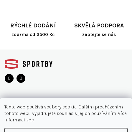
r
v
k
y
RÝCHLÉ DODÁNÍ
SKVĚLÁ PODPORA
v
ý
zdarma od 3500 Kč
zeptejte se nás
p
i
s
Z
u
á
p
a
t
í
O NÁKUPU
Tento web používá soubory cookie. Dalším procházením
tohoto webu vyjadřujete souhlas s jejich používáním. Více
Akce
INFORMACE
informací
zde
.
Nejčastější otázky