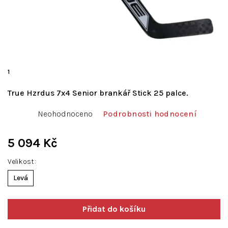
1
True Hzrdus 7x4 Senior brankář Stick 25 palce.
Průměrné
Neohodnoceno
Podrobnosti hodnocení
hodnocení
produktu
je
5 094 Kč
0,0
Měrná
z
Velikost
cena:
5
Levá
hvězdiček.