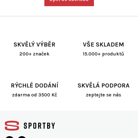
SKVĚLÝ VÝBĚR
VŠE SKLADEM
200+ značek
15.000+ produktů
RÝCHLÉ DODÁNÍ
SKVĚLÁ PODPORA
zdarma od 3500 Kč
zeptejte se nás
Z
á
p
a