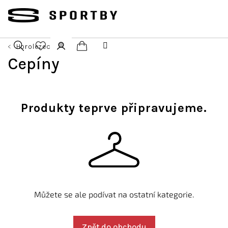
Přejít
na
obsah
Horolezectví
Nákupní
Cepíny
Hledat
Přihlášení
košík
Produkty teprve připravujeme.
Můžete se ale podívat na ostatní kategorie.
Zpět do obchodu