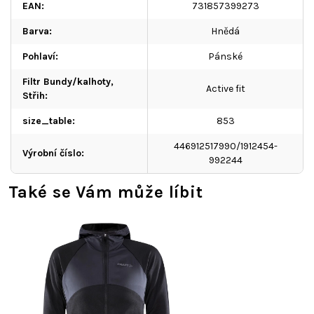
EAN
:
731857399273
Barva
:
Hnědá
Pohlaví
:
Pánské
Filtr Bundy/kalhoty,
Active fit
Střih
:
size_table
:
853
446912517990/1912454-
Výrobní číslo
:
992244
Také se Vám může líbit