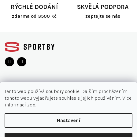
RÝCHLÉ DODÁNÍ
SKVĚLÁ PODPORA
zdarma od 3500 Kč
zeptejte se nás
Z
á
p
a
t
í
O NÁKUPU
Tento web používá soubory cookie. Dalším procházením
tohoto webu vyjadřujete souhlas s jejich používáním. Více
Akce
INFORMACE
informací
zde
.
Nejčastější otázky
O nás
KONTAKT
Nastavení
Vrácení zboží
Kontakt
Doručení a platby
+420 905 33 22 11
Copyright 2026
SPORTBY.CZ
. Všechna práva vyhrazena.