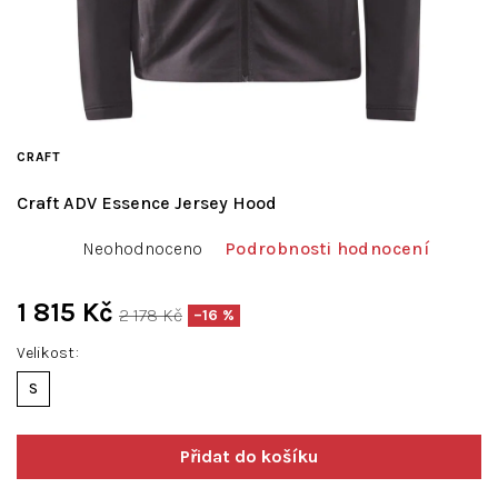
CRAFT
Craft ADV Essence Jersey Hood
Průměrné
Neohodnoceno
Podrobnosti hodnocení
hodnocení
produktu
je
1 815 Kč
2 178 Kč
–16 %
0,0
Měrná
z
Velikost
cena:
5
S
hvězdiček.