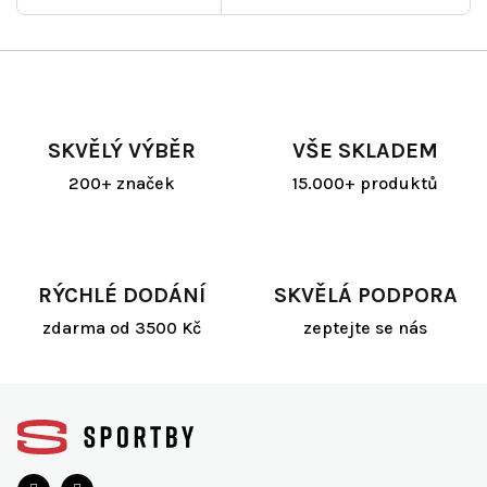
SKVĚLÝ VÝBĚR
VŠE SKLADEM
200+ značek
15.000+ produktů
RÝCHLÉ DODÁNÍ
SKVĚLÁ PODPORA
zdarma od 3500 Kč
zeptejte se nás
Z
á
p
a