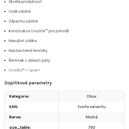
Skvělá prodyšnost
Vodě odolné
Zápachu odolné
Konstrukce Croslite™ pro pohodlí
Masážní stélka
Nastavitelné řemínky
Řemínek v oblasti paty
Croslite™< /span>
Doplňkové parametry
Kategorie
:
Obuv
EAN
:
Zvolte variantu
Barva
:
Modrá
size_table
:
790