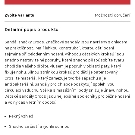
Zvolte variantu
Možnosti doručení
Detailní popis produktu
Sandál značky Crocs.
Značkové sandály jsou navrženy s ohledem
na praktičnost.
Mají lehkou konstrukci, kterou děti ocení
zejména při celodenním nošení. Výhodou dětských kroksů jsou
snadno nastavitelné popruhy, které snadno přizpůsobíte tvaru
chodidla Vašeho dítěte. Plusem je popruh v oblasti paty, který
fixuje nohu. Silnou stránkou kroksů pro děti je patentovaný
Croslite materiál, který zamezuje tvorbě zápachu a je
antibakteriální. Sandály pro chlapce poskytují spolehlivou
cirkulaci vzduchu. Stélka s masážními body snižuje únavu nohou.
Dětské sandály Crocs jsou nejlepšími společníky pro běžné nošení
a volný čas v letním období.
Pěkný vzhled
Snadno se čistí a rychle schnou