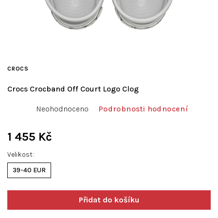
CROCS
Crocs Crocband Off Court Logo Clog
Průměrné
Neohodnoceno
Podrobnosti hodnocení
hodnocení
produktu
je
1 455 Kč
0,0
Měrná
z
Velikost
cena:
5
39-40 EUR
hvězdiček.