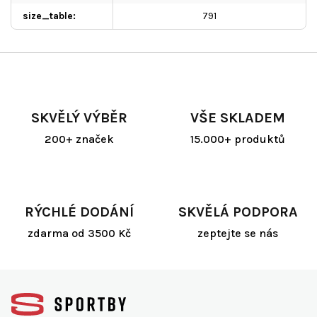
size_table
:
791
SKVĚLÝ VÝBĚR
VŠE SKLADEM
200+ značek
15.000+ produktů
RÝCHLÉ DODÁNÍ
SKVĚLÁ PODPORA
zdarma od 3500 Kč
zeptejte se nás
Z
á
p