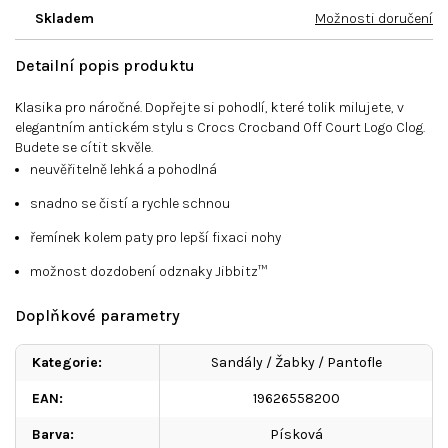
Skladem
Možnosti doručení
Detailní popis produktu
Klasika pro náročné. Dopřejte si pohodlí, které tolik milujete, v
elegantním antickém stylu s Crocs
Crocband Off Court Logo Clog
.
Budete se cítit skvěle.
neuvěřitelně lehká a pohodlná
snadno se čistí a rychle schnou
řemínek kolem paty pro lepší fixaci nohy
možnost dozdobení odznaky Jibbitz™
Doplňkové parametry
Kategorie
:
Sandály / Žabky / Pantofle
EAN
:
19626558200
Barva
:
Písková