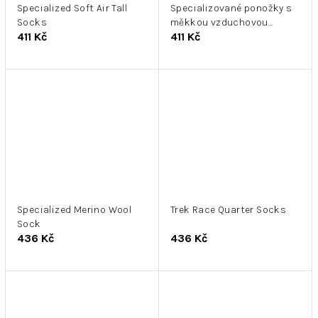
Specialized Soft Air Tall
Specializované ponožky s
Socks
měkkou vzduchovou
411 Kč
411 Kč
cestou
Specialized Merino Wool
Trek Race Quarter Socks
Sock
436 Kč
436 Kč