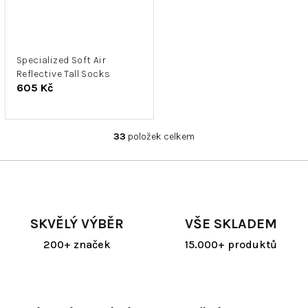
Specialized Soft Air
Reflective Tall Socks
605 Kč
33
položek celkem
O
v
l
á
d
a
SKVĚLÝ VÝBĚR
VŠE SKLADEM
c
í
200+ značek
15.000+ produktů
p
r
v
k
y