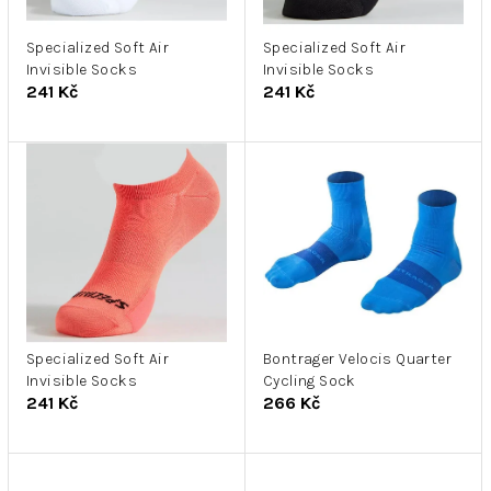
r
k
o
t
d
Specialized Soft Air
Specialized Soft Air
ů
Invisible Socks
Invisible Socks
u
241 Kč
241 Kč
k
t
ů
Specialized Soft Air
Bontrager Velocis Quarter
Invisible Socks
Cycling Sock
241 Kč
266 Kč