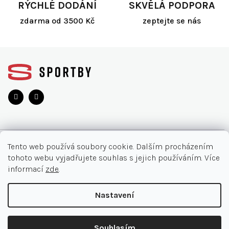
RÝCHLÉ DODÁNÍ
SKVĚLÁ PODPORA
v
ý
zdarma od 3500 Kč
zeptejte se nás
p
i
s
Z
u
á
p
a
t
í
O NÁKUPU
Tento web používá soubory cookie. Dalším procházením
tohoto webu vyjadřujete souhlas s jejich používáním. Více
Akce
INFORMACE
informací
zde
.
Nejčastější otázky
O nás
KONTAKT
Nastavení
Vrácení zboží
Kontakt
Doručení a platby
+420 905 33 22 11
Copyright 2026
SPORTBY.CZ
. Všechna práva vyhrazena.
Ochrana osobních údajů
Souhlasím