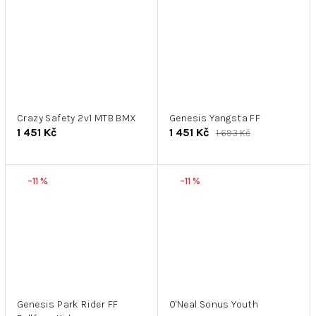
Crazy Safety 2v1 MTB BMX
Genesis Yangsta FF
1 451 Kč
1 451 Kč
1 693 Kč
–11 %
–11 %
Genesis Park Rider FF
O'Neal Sonus Youth