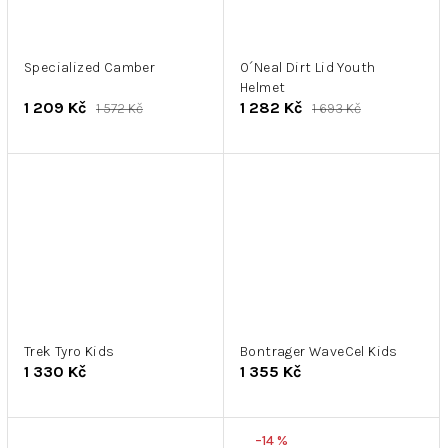
Specialized Camber
O´Neal Dirt Lid Youth
Helmet
1 209 Kč
1 282 Kč
1 572 Kč
1 693 Kč
Trek Tyro Kids
Bontrager WaveCel Kids
1 330 Kč
1 355 Kč
–14 %