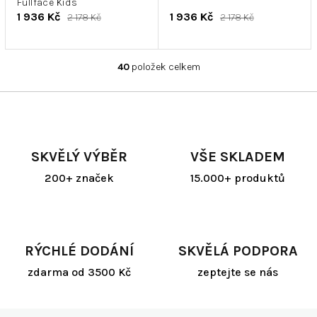
Fullface Kids
1 936 Kč
1 936 Kč
2 178 Kč
2 178 Kč
40
položek celkem
O
v
l
á
d
a
SKVĚLÝ VÝBĚR
VŠE SKLADEM
c
í
200+ značek
15.000+ produktů
p
r
v
k
y
RÝCHLÉ DODÁNÍ
SKVĚLÁ PODPORA
v
ý
zdarma od 3500 Kč
zeptejte se nás
p
i
s
Z