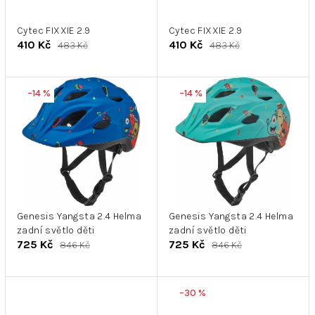
r
k
o
t
d
Cytec FIXXIE 2.9
Cytec FIXXIE 2.9
ů
410 Kč
410 Kč
483 Kč
483 Kč
u
k
t
–14 %
–14 %
ů
Genesis Yangsta 2.4 Helma
Genesis Yangsta 2.4 Helma
zadní světlo děti
zadní světlo děti
725 Kč
725 Kč
846 Kč
846 Kč
–30 %