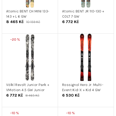
r
k
o
t
d
Atomic BENT CH MINI 133-
Atomic BENT JR 110-130 +
ů
143 + L 6 GW
COLT 7 GW
u
8 465 Kč
6 772 Kč
10 159 Kč
k
t
ů
–20 %
Völkl Revolt Junior Park +
Rossignol Hero Jr. Multi-
VMotion 4.5 GW Junior
Event Kid-X + Kid 4 GW
6 772 Kč
6 530 Kč
8 465 Kč
–10 %
–10 %