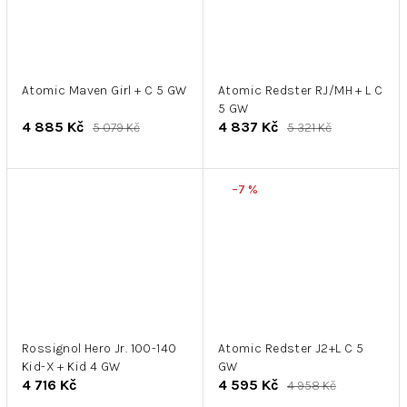
Atomic Maven Girl + C 5 GW
Atomic Redster RJ/MH + L C
5 GW
4 885 Kč
4 837 Kč
5 079 Kč
5 321 Kč
–7 %
Rossignol Hero Jr. 100-140
Atomic Redster J2+L C 5
Kid-X + Kid 4 GW
GW
4 716 Kč
4 595 Kč
4 958 Kč