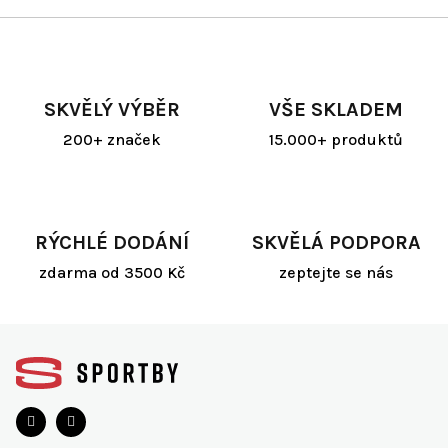
v
l
á
d
a
SKVĚLÝ VÝBĚR
VŠE SKLADEM
c
í
200+ značek
15.000+ produktů
p
r
v
k
y
RÝCHLÉ DODÁNÍ
SKVĚLÁ PODPORA
v
ý
zdarma od 3500 Kč
zeptejte se nás
p
i
s
Z
u
á
p
a
t