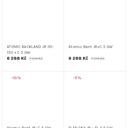
ATOMIC BACKLAND JR 110-
Atomic Bent JR+C 5 GW
130 + C 5 GW
6 288 Kč
6 288 Kč
7 014 Kč
7 014 Kč
–10 %
–11 %
Atomic Bent JR+C 5 GW
ELAN SKY JR + EL 4,5 GW