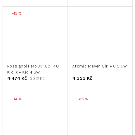
–15 %
Rossignol Hero JR 100-140
Atomic Maven Girl + C 5 GW
Kid-X + Kid 4 GW
4 474 Kč
4 353 Kč
5 321 Kč
–14 %
–26 %