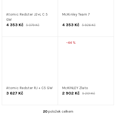
Atomic Redster J2+L C 5
McKinley Team 7
GW
4 353 Kč
4 353 Kč
5 079 Kč
5 926 Kč
–44 %
Atomic Redster RJ + C5 GW
McKINLEY Zlato
3 627 Kč
2 902 Kč
5 201 Kč
20
položek celkem
O