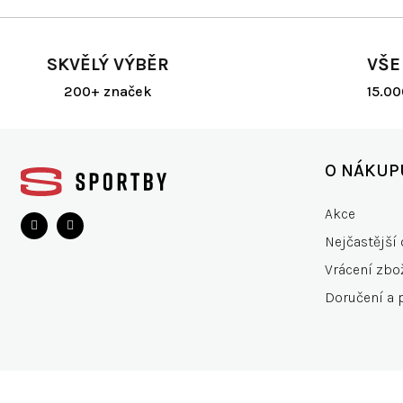
SKVĚLÝ VÝBĚR
VŠE
200+ značek
15.0
Z
á
O NÁKUP
p
a
Akce
t
Nejčastější 
í
Vrácení zbo
Doručení a 