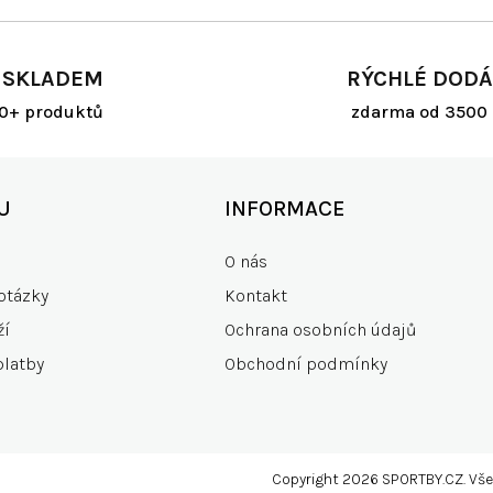
v
l
á
d
 SKLADEM
RÝCHLÉ DODÁ
a
c
00+ produktů
zdarma od 3500 
í
p
r
v
U
INFORMACE
k
y
O nás
v
ý
otázky
Kontakt
p
i
ží
Ochrana osobních údajů
s
platby
Obchodní podmínky
u
Copyright 2026
SPORTBY.CZ
. Vš