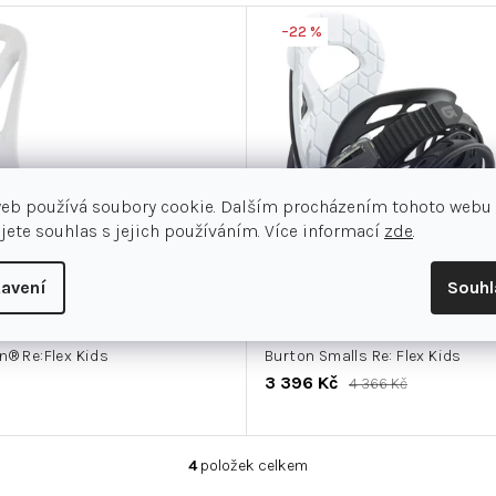
–22 %
web používá soubory cookie. Dalším procházením tohoto webu
jete souhlas s jejich používáním. Více informací
zde
.
avení
Souh
n® Re:Flex Kids
Burton Smalls Re: Flex Kids
3 396 Kč
4 366 Kč
4
položek celkem
O