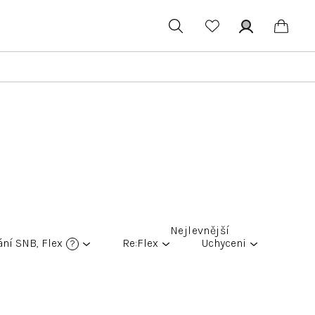
Hledat
Přihlášení
Náku
koší
Nejlevnější
ání SNB, Flex
Re:Flex
Uchycení
?