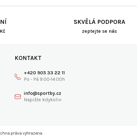
NÍ
SKVĚLÁ PODPORA
Kč
zeptejte se nás
KONTAKT
+420 905 33 22 11
info@sportby.cz
echna práva vyhrazena.