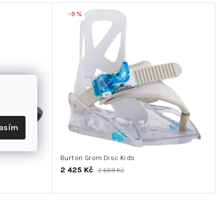
–9 %
lasím
Burton Grom Disc Kids
2 425 Kč
2 668 Kč