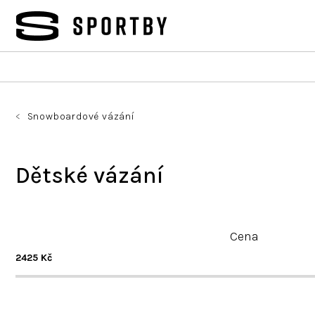
Přejít
na
obsah
Snowboardové vázání
Dětské vázání
Ř
a
Cena
z
2425
Kč
e
n
í