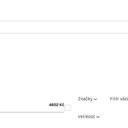
Značky
Filtr váz
4852
Kč
Velikost