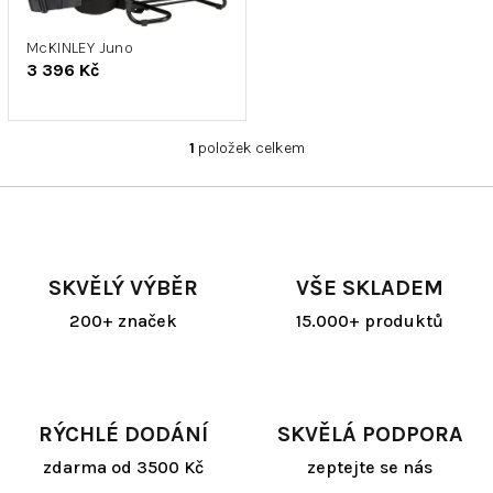
r
k
o
t
d
McKINLEY Juno
ů
3 396 Kč
u
k
t
1
položek celkem
ů
O
v
l
á
d
a
SKVĚLÝ VÝBĚR
VŠE SKLADEM
c
í
200+ značek
15.000+ produktů
p
r
v
k
y
RÝCHLÉ DODÁNÍ
SKVĚLÁ PODPORA
v
ý
zdarma od 3500 Kč
zeptejte se nás
p