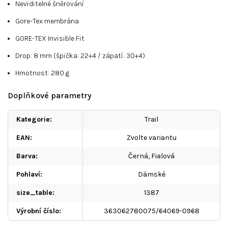
Neviditelné šněrování
Gore-Tex membrána
GORE-TEX Invisible Fit
Drop:
8 mm (špička:
22+4 / zápatí:
30+4
)
Hmotnost:
280
g
Doplňkové parametry
Kategorie
:
Trail
EAN
:
Zvolte variantu
Barva
:
Černá, Fialová
Pohlaví
:
Dámské
size_table
:
1387
Výrobní číslo
:
363062780075/64069-0968