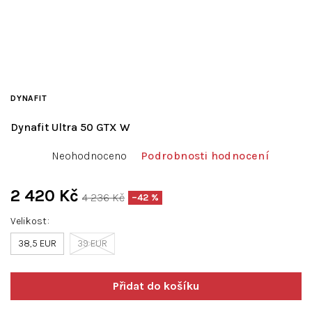
DYNAFIT
Dynafit Ultra 50 GTX W
Průměrné
Neohodnoceno
Podrobnosti hodnocení
hodnocení
produktu
je
2 420 Kč
4 236 Kč
–42 %
0,0
Měrná
z
Velikost
cena:
5
38,5 EUR
hvězdiček.
39 EUR