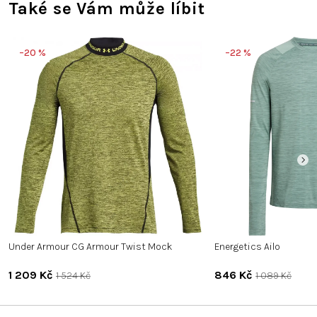
Také se Vám může líbit
–20 %
–22 %
Under Armour CG Armour Twist Mock
Energetics Ailo
1 209 Kč
846 Kč
1 524 Kč
1 089 Kč