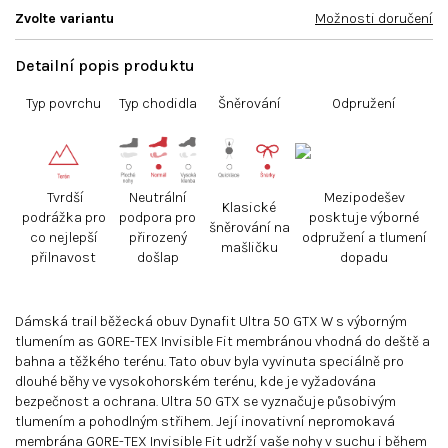
Zvolte variantu
Možnosti doručení
Detailní popis produktu
Typ povrchu
Typ chodidla
Šněrování
Odpružení
Tvrdší
Neutrální
Mezipodešev
Klasické
podrážka pro
podpora pro
posktuje výborné
šněrování na
co nejlepší
přirozený
odpružení a tlumení
mašličku
přilnavost
došlap
dopadu
Dámská trail běžecká obuv Dynafit Ultra 50 GTX W s výborným
tlumením as GORE-TEX Invisible Fit membránou vhodná do deště a
bahna a těžkého terénu. Tato obuv byla vyvinuta speciálně pro
dlouhé běhy ve vysokohorském terénu, kde je vyžadována
bezpečnost a ochrana. Ultra 50 GTX se vyznačuje působivým
tlumením a pohodlným střihem. Její inovativní nepromokavá
membrána GORE-TEX Invisible Fit udrží vaše nohy v suchu i během