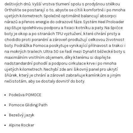
deštivých dnů. Vyšší vrstva tlumení spolu s prodyšnou stélkou
Ortholite se postarají o to, abyste se cítili komfortně i po mnoha
ujetých kilometrech. Společně optimálně balancují absorpci
nárazů a přenos energie do odrazové fáze. Systém Heel Proloader
zajišťuje spolehlivou podporu a fixaci kotníku a paty. Na špičce
boty je okop a po stranách TPU vyztužení, které chrání prsty a
chodidlo proti poranění a zároveň prodlužují celkovou životnost
boty. Podrážka Pomoca poskytuje vynikající přilnavost a trakci i
na mokrých trailech. Ultra 50 se řadí mezi Dynafit běžecké boty s
maximálním vnitřním objemem, díky kterému si dopřejte
nadstandardní pohodlí a podporu cirkulace krve i po mnoha
ujetých kilometrech. Nechybí zde ani šikovný panel pro ukrytí
šňůrek, který je chrání a zároveň zabraňuje kamínkům a jiným
nečistotám, aby se dostaly dovnitř do boty.
Podešva POMOCE
Pomoce Gliding Path
Bezešvý jazyk
Alpine Rocker