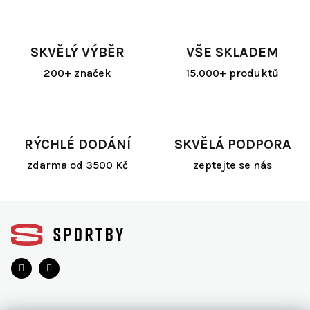
SKVĚLÝ VÝBĚR
VŠE SKLADEM
200+ značek
15.000+ produktů
RÝCHLÉ DODÁNÍ
SKVĚLÁ PODPORA
zdarma od 3500 Kč
zeptejte se nás
Z
á
p
a
t
í