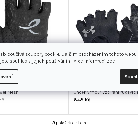
web používá soubory cookie. Dalším procházením tohoto webu
jete souhlas s jejich používáním. Více informací
zde
.
avení
Souh
ower Mesh
Under Armour vzpírání rukavic
848 Kč
Kč
3
položek celkem
O
v
l