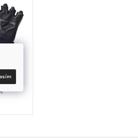
lasím
 m