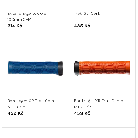
r
k
o
t
d
Extend Ergo Lock-on
Trek Gel Cork
ů
130mm OEM
u
314 Kč
435 Kč
k
t
ů
Bontrager XR Trail Comp
Bontrager XR Trail Comp
MTB Grip
MTB Grip
459 Kč
459 Kč