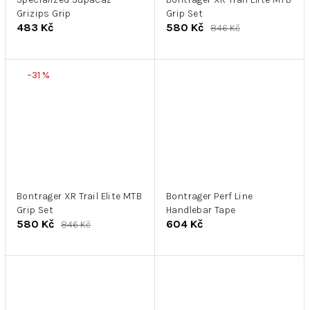
Grizips Grip
Grip Set
483 Kč
580 Kč
846 Kč
–31 %
Bontrager XR Trail Elite MTB
Bontrager Perf Line
Grip Set
Handlebar Tape
580 Kč
604 Kč
846 Kč