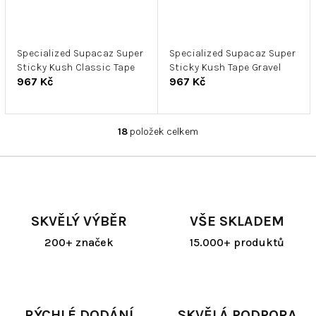
Specialized Supacaz Super
Specialized Supacaz Super
Sticky Kush Classic Tape
Sticky Kush Tape Gravel
967 Kč
967 Kč
18
položek celkem
O
v
l
á
d
a
SKVĚLÝ VÝBĚR
VŠE SKLADEM
c
í
200+ značek
15.000+ produktů
p
r
v
k
y
RÝCHLÉ DODÁNÍ
SKVĚLÁ PODPORA