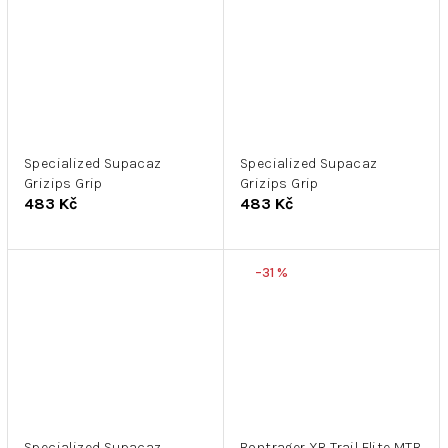
Specialized Supacaz
Specialized Supacaz
Grizips Grip
Grizips Grip
483 Kč
483 Kč
–31 %
Specialized Supacaz
Bontrager XR Trail Elite MTB