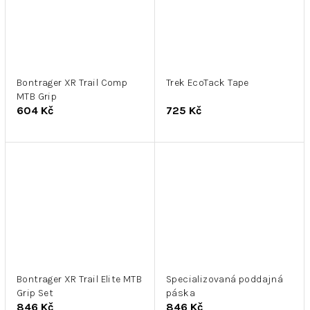
Bontrager XR Trail Comp
Trek EcoTack Tape
MTB Grip
604 Kč
725 Kč
Bontrager XR Trail Elite MTB
Specializovaná poddajná
Grip Set
páska
846 Kč
846 Kč