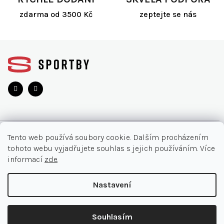
v
ý
zdarma od 3500 Kč
zeptejte se nás
p
i
s
Z
u
á
p
a
t
í
O NÁKUPU
Tento web používá soubory cookie. Dalším procházením
tohoto webu vyjadřujete souhlas s jejich používáním. Více
Akce
INFORMACE
informací
zde
.
Nejčastější otázky
O nás
KONTAKT
Nastavení
Vrácení zboží
Kontakt
Doručení a platby
+420 905 33 22 11
Copyright 2026
SPORTBY.CZ
. Všechna práva vyhrazena.
Ochrana osobních údajů
Souhlasím