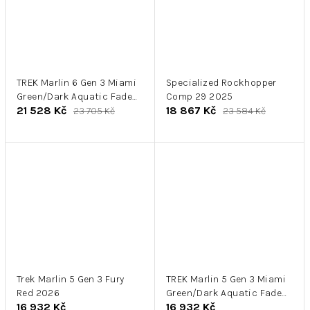
TREK Marlin 6 Gen 3 Miami
Specialized Rockhopper
Green/Dark Aquatic Fade
Comp 29 2025
21 528 Kč
18 867 Kč
2026
23 705 Kč
23 584 Kč
Trek Marlin 5 Gen 3 Fury
TREK Marlin 5 Gen 3 Miami
Red 2026
Green/Dark Aquatic Fade
16 932 Kč
16 932 Kč
2026