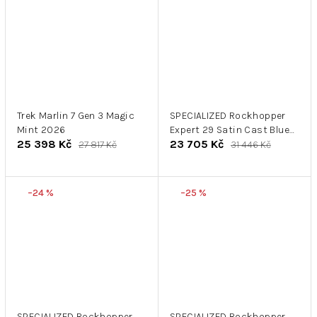
Trek Marlin 7 Gen 3 Magic
SPECIALIZED Rockhopper
Mint 2026
Expert 29 Satin Cast Blue
25 398 Kč
23 705 Kč
Metal / Gloss Astral Blue
27 817 Kč
31 446 Kč
–24 %
–25 %
SPECIALIZED Rockhopper
SPECIALIZED Rockhopper