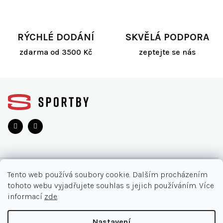
r
v
k
y
RÝCHLÉ DODÁNÍ
SKVĚLÁ PODPORA
v
ý
zdarma od 3500 Kč
zeptejte se nás
p
i
s
Z
u
á
p
a
t
í
O NÁKUPU
Tento web používá soubory cookie. Dalším procházením
tohoto webu vyjadřujete souhlas s jejich používáním. Více
Akce
INFORMACE
informací
zde
.
Nejčastější otázky
O nás
KONTAKT
Nastavení