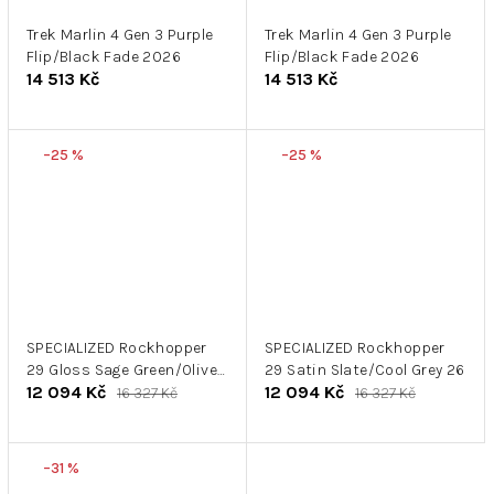
Trek Marlin 4 Gen 3 Purple
Trek Marlin 4 Gen 3 Purple
Flip/Black Fade 2026
Flip/Black Fade 2026
14 513 Kč
14 513 Kč
–25 %
–25 %
SPECIALIZED Rockhopper
SPECIALIZED Rockhopper
29 Gloss Sage Green/Olive
29 Satin Slate/Cool Grey 26
12 094 Kč
12 094 Kč
Green
16 327 Kč
16 327 Kč
–31 %