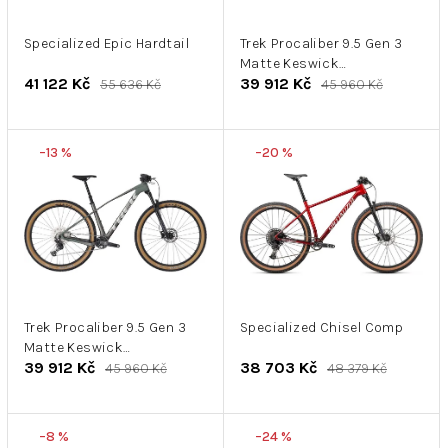
r
k
o
t
d
Specialized Epic Hardtail
Trek Procaliber 9.5 Gen 3
ů
Matte Keswick
u
41 122 Kč
39 912 Kč
Green/Mercury 2026
55 636 Kč
45 960 Kč
k
t
ů
–13 %
–20 %
Trek Procaliber 9.5 Gen 3
Specialized Chisel Comp
Matte Keswick
39 912 Kč
38 703 Kč
Green/Mercury 2026
45 960 Kč
48 379 Kč
–8 %
–24 %