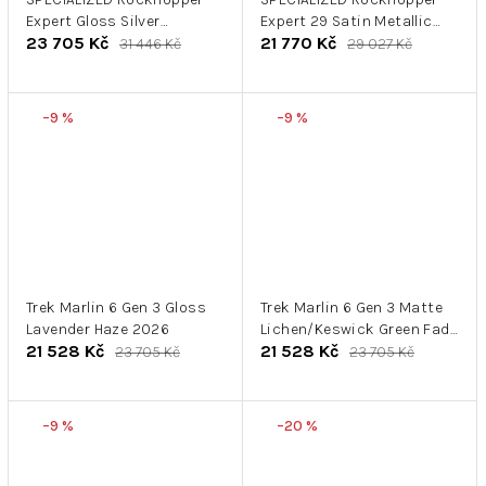
Expert Gloss Silver
Expert 29 Satin Metallic
23 705 Kč
21 770 Kč
Dust/Satin Burnt Gold
Sulphur/Obsidian
31 446 Kč
29 027 Kč
Metallic
–9 %
–9 %
Trek Marlin 6 Gen 3 Gloss
Trek Marlin 6 Gen 3 Matte
Lavender Haze 2026
Lichen/Keswick Green Fade
21 528 Kč
21 528 Kč
2026
23 705 Kč
23 705 Kč
–9 %
–20 %