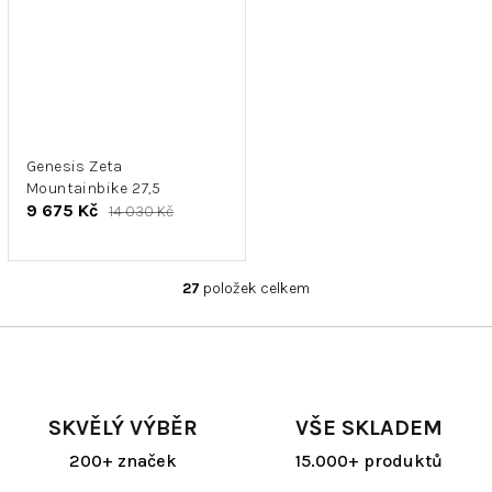
Genesis Zeta
Mountainbike 27,5
9 675 Kč
14 030 Kč
27
položek celkem
O
v
l
á
d
a
SKVĚLÝ VÝBĚR
VŠE SKLADEM
c
í
200+ značek
15.000+ produktů
p