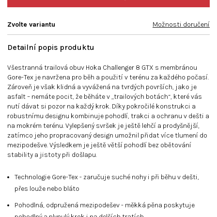
Zvolte variantu
Možnosti doručení
Detailní popis produktu
Všestranná trailová obuv Hoka Challenger 8 GTX s membránou
Gore-Tex je navržena pro běh a použití v terénu za každého počasí.
Zároveň je však klidná a vyvážená na tvrdých površích, jako je
asfalt – nemáte pocit, že běháte v „trailových botách“, které vás
nutí dávat si pozor na každý krok. Díky pokročilé konstrukci a
robustnímu designu kombinuje pohodlí, trakci a ochranu v dešti a
na mokrém terénu. Vylepšený svršek je ještě lehčí a prodyšnější,
zatímco jeho propracovaný design umožnil přidat více tlumení do
mezipodešve. Výsledkem je ještě větší pohodlí bez obětování
stability a jistoty při došlapu.
Technologie Gore-Tex - zaručuje suché nohy i při běhu v dešti,
přes louže nebo bláto
Pohodlná, odpružená mezipodešev - měkká pěna poskytuje
pohodlný a plynulý krok i na delších tratích