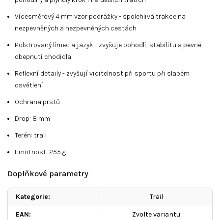
Vícesměrový 4 mm vzor podrážky - spolehlivá trakce na
nezpevněných a nezpevněných cestách
Polstrovaný límec a jazyk - zvyšuje pohodlí, stabilitu a pevné
obepnutí chodidla
Reflexní detaily - zvyšují viditelnost při sportu při slabém
osvětlení
Ochrana prstů
Drop: 8 mm
Terén: trail
Hmotnost: 255 g
Doplňkové parametry
Kategorie
:
Trail
EAN
:
Zvolte variantu