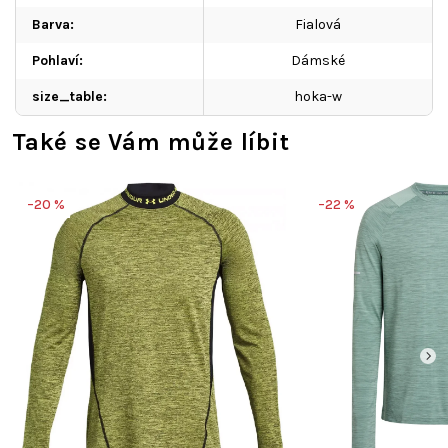
Barva
:
Fialová
Pohlaví
:
Dámské
size_table
:
hoka-w
Také se Vám může líbit
–20 %
–22 %