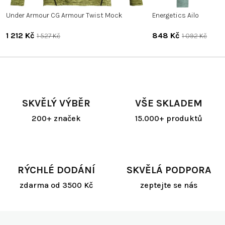
Under Armour CG Armour Twist Mock
Energetics Ailo
1 212 Kč
848 Kč
1 527 Kč
1 092 Kč
SKVĚLÝ VÝBĚR
VŠE SKLADEM
200+ značek
15.000+ produktů
RÝCHLÉ DODÁNÍ
SKVĚLÁ PODPORA
zdarma od 3500 Kč
zeptejte se nás
Z