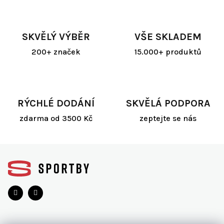
á
d
a
SKVĚLÝ VÝBĚR
VŠE SKLADEM
c
í
200+ značek
15.000+ produktů
p
r
v
k
y
RÝCHLÉ DODÁNÍ
SKVĚLÁ PODPORA
v
ý
zdarma od 3500 Kč
zeptejte se nás
p
i
s
Z
u
á
p
a
t
í