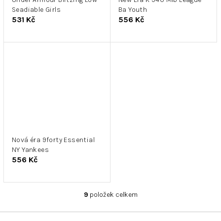
Seadiable Girls
Ba Youth
531 Kč
556 Kč
Nová éra 9forty Essential
NY Yankees
556 Kč
9
položek celkem
O
v
l