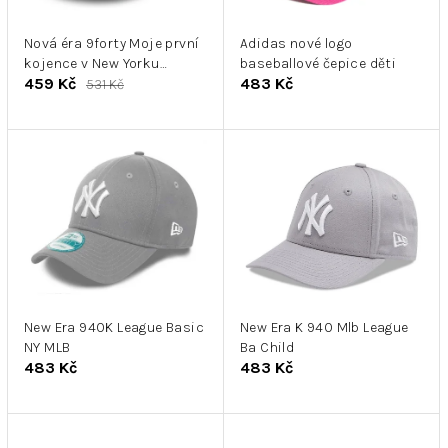
r
k
o
t
d
Nová éra 9forty Moje první
Adidas nové logo
ů
kojence v New Yorku
baseballové čepice děti
u
459 Kč
483 Kč
Yankees
531 Kč
k
t
ů
New Era 940K League Basic
New Era K 940 Mlb League
NY MLB
Ba Child
483 Kč
483 Kč