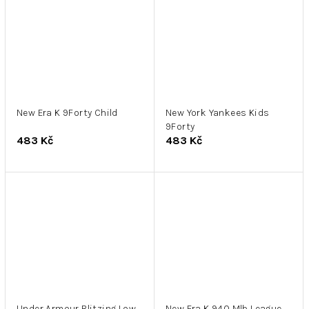
New Era K 9Forty Child
New York Yankees Kids
9Forty
483 Kč
483 Kč
Under Armour Blitzing Low
New Era K 940 Mlb League