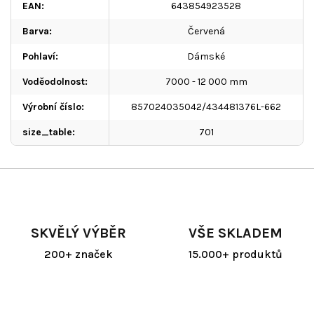
EAN
:
643854923528
Barva
:
Červená
Pohlaví
:
Dámské
Voděodolnost
:
7000 - 12 000 mm
Výrobní číslo
:
857024035042/434481376L-662
size_table
:
701
SKVĚLÝ VÝBĚR
VŠE SKLADEM
200+ značek
15.000+ produktů