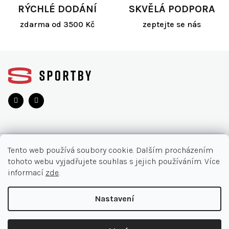
RÝCHLÉ DODÁNÍ
SKVĚLÁ PODPORA
zdarma od 3500 Kč
zeptejte se nás
Z
á
p
a
t
í
O NÁKUPU
Tento web používá soubory cookie. Dalším procházením
tohoto webu vyjadřujete souhlas s jejich používáním. Více
Akce
INFORMACE
informací
zde
.
Nejčastější otázky
O nás
KONTAKT
Nastavení
Vrácení zboží
Kontakt
Doručení a platby
+420 905 33 22 11
Copyright 2026
SPORTBY.CZ
. Všechna práva vyhrazena.
Ochrana osobních údajů