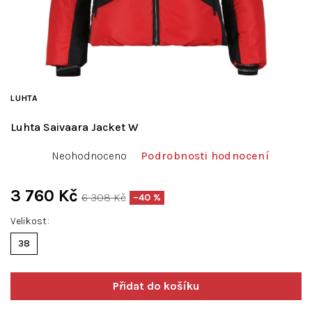
LUHTA
Luhta Saivaara Jacket W
Průměrné
Neohodnoceno
Podrobnosti hodnocení
hodnocení
produktu
je
3 760 Kč
6 308 Kč
–40 %
0,0
Měrná
z
Velikost
cena:
5
38
hvězdiček.