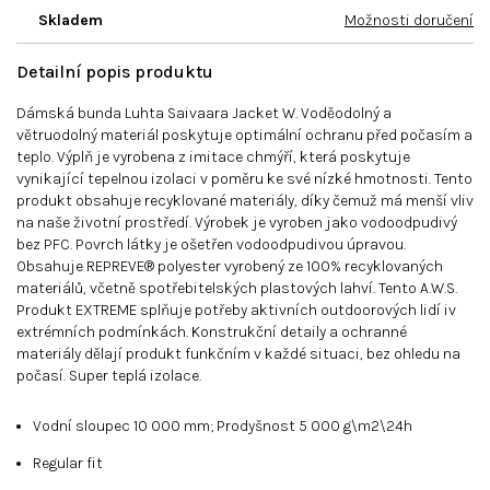
Skladem
Možnosti doručení
Detailní popis produktu
Dámská bunda Luhta Saivaara Jacket W. Voděodolný a
větruodolný materiál poskytuje optimální ochranu před počasím a
teplo. Výplň je vyrobena z imitace chmýří, která poskytuje
vynikající tepelnou izolaci v poměru ke své nízké hmotnosti. Tento
produkt obsahuje recyklované materiály, díky čemuž má menší vliv
na naše životní prostředí. Výrobek je vyroben jako vodoodpudivý
bez PFC. Povrch látky je ošetřen vodoodpudivou úpravou.
Obsahuje REPREVE® polyester vyrobený ze 100% recyklovaných
materiálů, včetně spotřebitelských plastových lahví. Tento A.W.S.
Produkt EXTREME splňuje potřeby aktivních outdoorových lidí iv
extrémních podmínkách. Konstrukční detaily a ochranné
materiály dělají produkt funkčním v každé situaci, bez ohledu na
počasí. Super teplá izolace.
Vodní sloupec 10 000 mm; Prodyšnost 5 000 g\m2\24h
Regular fit