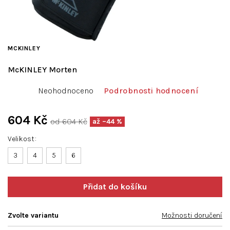
MCKINLEY
McKINLEY Morten
Průměrné
Neohodnoceno
Podrobnosti hodnocení
hodnocení
produktu
je
604 Kč
od 604 Kč
až –44 %
0,0
Měrná
z
Velikost
cena:
5
3
4
hvězdiček.
5
6
Zvolte variantu
Možnosti doručení