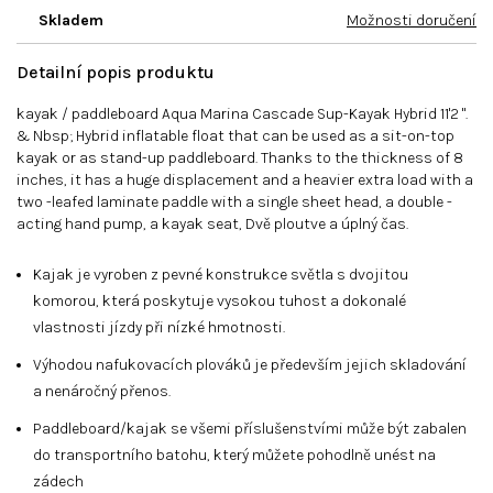
Skladem
Možnosti doručení
Detailní popis produktu
kayak / paddleboard Aqua Marina Cascade Sup-Kayak Hybrid 11'2 ".
& Nbsp; Hybrid inflatable float that can be used as a sit-on-top
kayak or as stand-up paddleboard. Thanks to the thickness of 8
inches, it has a huge displacement and a heavier extra load with a
two -leafed laminate paddle with a single sheet head, a double -
acting hand pump, a kayak seat, Dvě ploutve a úplný čas.
Kajak je vyroben z pevné konstrukce světla s dvojitou
komorou, která poskytuje vysokou tuhost a dokonalé
vlastnosti jízdy při nízké hmotnosti.
Výhodou nafukovacích plováků je především jejich skladování
a nenáročný přenos.
Paddleboard/kajak se všemi příslušenstvími může být zabalen
do transportního batohu, který můžete pohodlně unést na
zádech