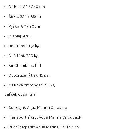
Délka: 11'2 ” / 340 cm
Šířka: 35 ” / 89cm
Výška: 8 ” / 20cm
Displej: 470L
Hmotnost: 11,3 kg
Načítání: 220 kg
Air Chambers: 1 + 1
Doporučený tlak: 15 psi
Celková hmotnost: 19,1 kg
balíček obsahuje:
Supkajak Aqua Marina Cascade
Transportní kryt Aqua Marina Circupack
Ruční čerpadlo Aqua Marina Liquid Air V1