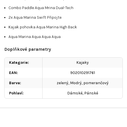
Combo Paddle Aqua Mrina Dual-Tech
2x Aqua Marina Swift Připojte
Kajak pohovka Aqua Marina High Back
Aqua Marina Aqua Aqua Aqua
Doplňkové parametry
Kategorie
:
Kajaky
EAN
:
902010291761
Barva
:
zelený, Modrý, pomerančový
Pohlaví
:
Dámské, Pánské