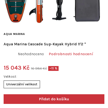
AQUA MARINA
Aqua Marina Cascade Sup-Kayak Hybrid 11'2 "
Průměrné
Neohodnoceno
Podrobnosti hodnocení
hodnocení
produktu
je
15 043 Kč
16 984 Kč
–11 %
0,0
Měrná
z
Velikost
cena:
5
Univerzální velikost
hvězdiček.