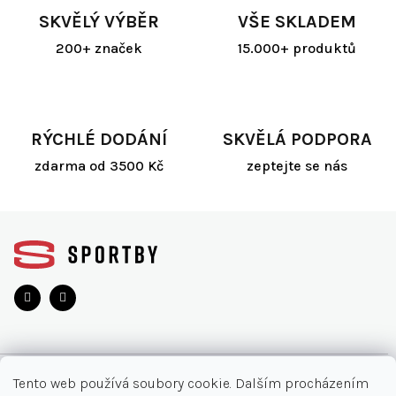
SKVĚLÝ VÝBĚR
VŠE SKLADEM
200+ značek
15.000+ produktů
RÝCHLÉ DODÁNÍ
SKVĚLÁ PODPORA
zdarma od 3500 Kč
zeptejte se nás
Z
á
p
a
t
í
O NÁKUPU
Tento web používá soubory cookie. Dalším procházením