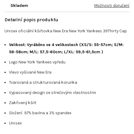
Skladem
Možnosti doručení
Detailní popis produktu
Unisex oficiální kšiltovka New Era New York Yankees 39Thirty Cap.
Velikost: Vyráběno ve 4 velikostech (XS/S: 55-57cm; S/M:
56-58cm; M/L: 57,5-60cm; L/XL: 59,5-61,5cm )
Logo New York Yankees vpředu
Vlevo vyšívané New Era
Tvarovaná a strukturovaná korunka
Vypasovaný design se strečovými vlastnostmi
Zakřivený kšilt
Složení: 97% bavlna a 3% spandex
Unisex