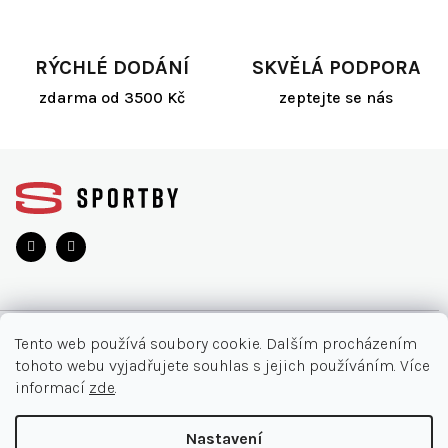
RÝCHLÉ DODÁNÍ
SKVĚLÁ PODPORA
zdarma od 3500 Kč
zeptejte se nás
Z
á
p
a
t
í
O NÁKUPU
Tento web používá soubory cookie. Dalším procházením
tohoto webu vyjadřujete souhlas s jejich používáním. Více
Akce
INFORMACE
informací
zde
.
Nejčastější otázky
O nás
KONTAKT
Nastavení
Vrácení zboží