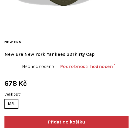
NEW ERA
New Era New York Yankees 39Thirty Cap
Průměrné
Neohodnoceno
Podrobnosti hodnocení
hodnocení
produktu
je
678 Kč
0,0
Měrná
z
Velikost
cena:
5
M/L
hvězdiček.