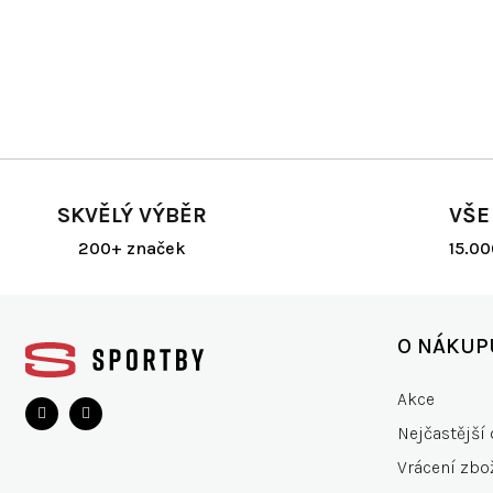
SKVĚLÝ VÝBĚR
VŠE
200+ značek
15.0
Z
á
O NÁKUP
p
a
Akce
t
Nejčastější 
í
Vrácení zbo