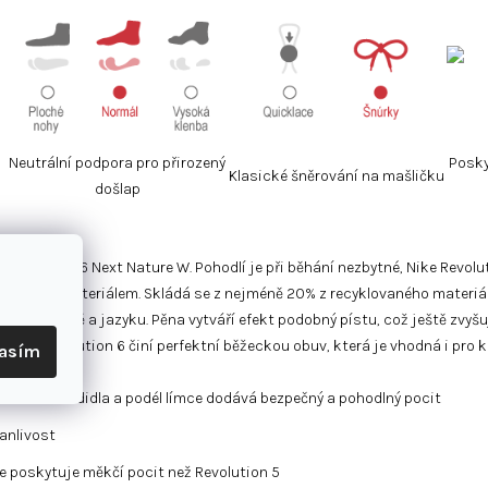
Neutrální podpora pro přirozený
Posky
Klasické šněrování na mašličku
došlap
evolution 6 Next Nature W. Pohodlí je při běhání nezbytné, Nike Revolut
vrchním materiálem. Skládá se z nejméně 20% z recyklovaného materi
dy na patě a jazyku. Pěna vytváří efekt podobný pístu, což ještě zvyšuj
kou z Revolution 6 činí perfektní běžeckou obuv, která je vhodná i pro 
lasím
í části chodidla a podél límce dodává bezpečný a pohodlný pocit
anlivost
e poskytuje měkčí pocit než Revolution 5