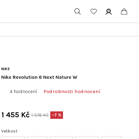
Hledat
Přihlášení
Náku
koší
NIKE
Nike Revolution 6 Next Nature W
Průměrné
4 hodnocení
Podrobnosti hodnocení
hodnocení
produktu
je
1 455 Kč
1 576 Kč
–7 %
2,8
Měrná
z
cena:
Velikost
5