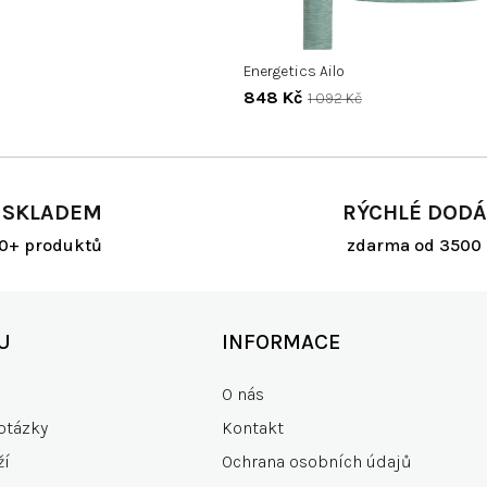
Energetics Ailo
848 Kč
1 092 Kč
 SKLADEM
RÝCHLÉ DODÁ
00+ produktů
zdarma od 3500 
U
INFORMACE
O nás
otázky
Kontakt
ží
Ochrana osobních údajů