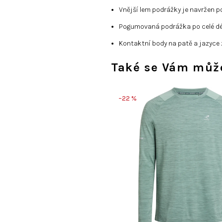
Vnější lem podrážky je navržen po
Pogumovaná podrážka po celé dél
Kontaktní body na patě a jazyce z
Také se Vám může
–22 %