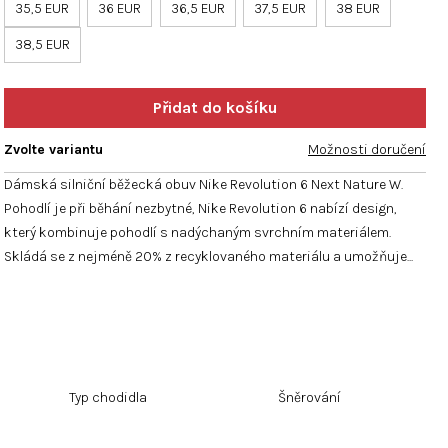
hvězdiček.
35,5 EUR
36 EUR
36,5 EUR
37,5 EUR
38 EUR
38,5 EUR
Zvolte variantu
Možnosti doručení
Dámská silniční běžecká obuv Nike Revolution 6 Next Nature W.
Pohodlí je při běhání nezbytné, Nike Revolution 6 nabízí design,
který kombinuje pohodlí s nadýchaným svrchním materiálem.
Skládá se z nejméně 20% z recyklovaného materiálu a umožňuje...
Typ chodidla
Šněrování