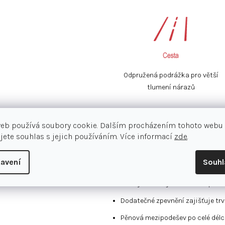
Odpružená podrážka pro větší
tlumení nárazů
Dámská silniční běžecká obuv Nike R
web používá soubory cookie. Dalším procházením tohoto webu
kombinuje pohodlí s nadýchaným s
jete souhlas s jejich používáním. Více informací
zde
.
obouvání a zouvání s kontaktními bo
ale klasický design s výraznou znač
avení
Souh
Měkký síťovaný materiál na předn
Dodatečné zpevnění zajišťuje trv
Pěnová mezipodešev po celé délc