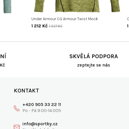
Under Armour CG Armour Twist Mock
C
1 212 Kč
1 527 Kč
NÍ
SKVĚLÁ PODPORA
Kč
zeptejte se nás
KONTAKT
+420 905 33 22 11
info@sportby.cz