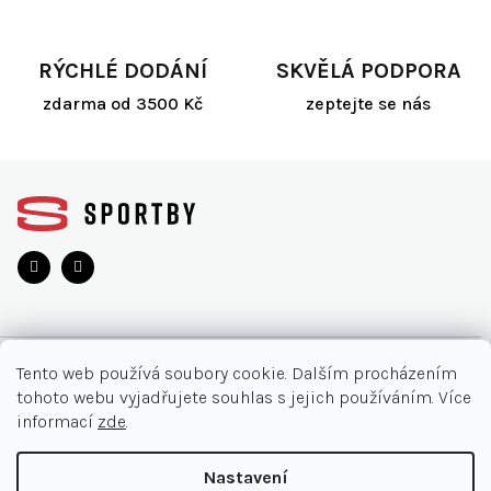
RÝCHLÉ DODÁNÍ
SKVĚLÁ PODPORA
zdarma od 3500 Kč
zeptejte se nás
Z
á
p
a
t
í
O NÁKUPU
Tento web používá soubory cookie. Dalším procházením
tohoto webu vyjadřujete souhlas s jejich používáním. Více
Akce
INFORMACE
informací
zde
.
Nejčastější otázky
O nás
KONTAKT
Nastavení
Vrácení zboží