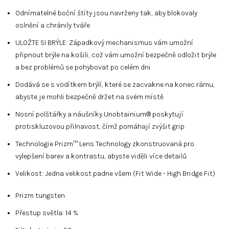
Odnímatelné boční štíty jsou navrženy tak, aby blokovaly
oslnění a chránily tváře
ULOŽTE SI BRÝLE: Západkový mechanismus vám umožní
připnout brýle na košili, což vám umožní bezpečně odložit brýle
a bez problémů se pohybovat po celém dni
Dodává se s vodítkem brýlí, které se zacvakne na konec rámu,
abyste je mohli bezpečně držet na svém místě
Nosní polštářky a náušníky Unobtainium® poskytují
protiskluzovou přilnavost, čímž pomáhají zvýšit grip
Technologie Prizm™ Lens Technology zkonstruovaná pro
vylepšení barev a kontrastu, abyste viděli více detailů
Velikost: Jedna velikost padne všem (Fit Wide - High Bridge Fit)
Prizm tungsten
Přestup světla: 14 %