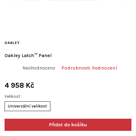
OAKLEY
Oakley Latch™ Panel
Průměrné
Neohodnoceno
Podrobnosti hodnocení
hodnocení
produktu
je
4 958 Kč
0,0
Měrná
z
Velikost
cena:
5
Univerzální velikost
hvězdiček.