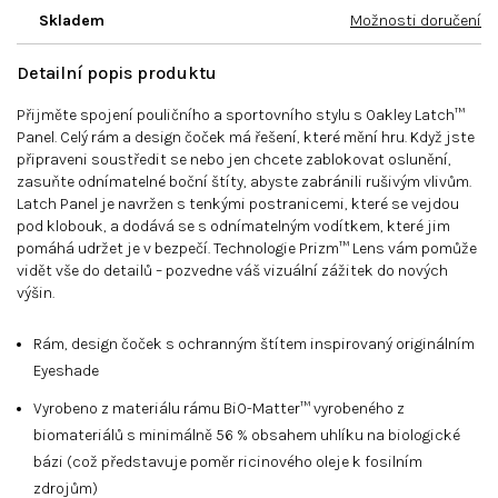
Skladem
Možnosti doručení
Detailní popis produktu
Přijměte spojení pouličního a sportovního stylu s Oakley Latch™
Panel. Celý rám a design čoček má řešení, které mění hru. Když jste
připraveni soustředit se nebo jen chcete zablokovat oslunění,
zasuňte odnímatelné boční štíty, abyste zabránili rušivým vlivům.
Latch Panel je navržen s tenkými postranicemi, které se vejdou
pod klobouk, a dodává se s odnímatelným vodítkem, které jim
pomáhá udržet je v bezpečí. Technologie Prizm™ Lens vám pomůže
vidět vše do detailů – pozvedne váš vizuální zážitek do nových
výšin.
Rám, design čoček s ochranným štítem inspirovaný originálním
Eyeshade
Vyrobeno z materiálu rámu BiO-Matter™ vyrobeného z
biomateriálů s minimálně 56 % obsahem uhlíku na biologické
bázi (což představuje poměr ricinového oleje k fosilním
zdrojům)