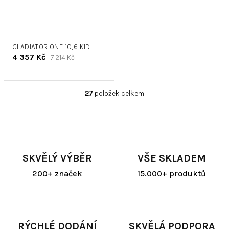
GLADIATOR ONE 10,6 KID
4 357 Kč
7 214 Kč
27
položek celkem
O
v
l
á
d
a
SKVĚLÝ VÝBĚR
VŠE SKLADEM
c
í
200+ značek
15.000+ produktů
p
r
v
k
y
RÝCHLÉ DODÁNÍ
SKVĚLÁ PODPORA