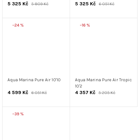
5 325 Kč
5 325 Kč
5 809 Kč
6 051 Kč
–24 %
–16 %
Aqua Marina Pure Air 10'10
Aqua Marina Pure Air Tropic
10'2
4 599 Kč
4 357 Kč
6 051 Kč
5 205 Kč
–39 %