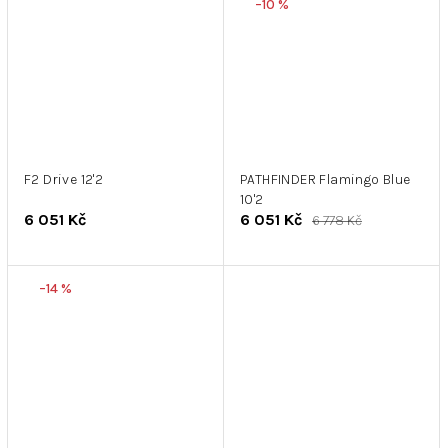
–10 %
F2 Drive 12'2
PATHFINDER Flamingo Blue
10'2
6 051 Kč
6 051 Kč
6 778 Kč
–14 %