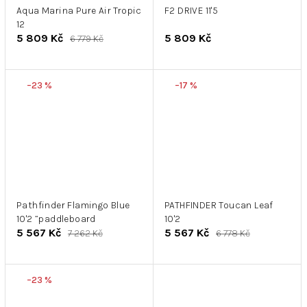
Aqua Marina Pure Air Tropic
F2 DRIVE 11'5
12
5 809 Kč
5 809 Kč
6 779 Kč
–23 %
–17 %
Pathfinder Flamingo Blue
PATHFINDER Toucan Leaf
10'2 ”paddleboard
10'2
5 567 Kč
5 567 Kč
7 262 Kč
6 778 Kč
–23 %