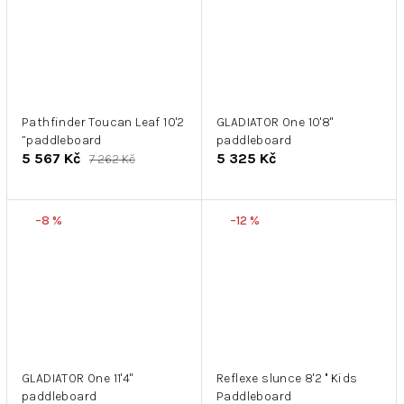
Pathfinder Toucan Leaf 10'2
GLADIATOR One 10'8''
”paddleboard
paddleboard
5 567 Kč
5 325 Kč
7 262 Kč
–8 %
–12 %
GLADIATOR One 11'4''
Reflexe slunce 8'2 '' Kids
paddleboard
Paddleboard