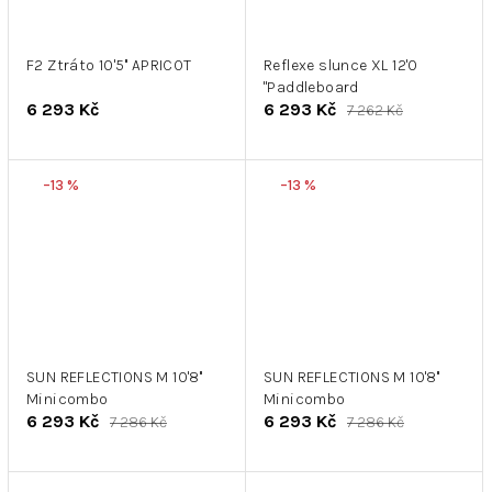
F2 Ztráto 10'5'' APRICOT
Reflexe slunce XL 12'0
"Paddleboard
6 293 Kč
6 293 Kč
7 262 Kč
–13 %
–13 %
SUN REFLECTIONS M 10'8''
SUN REFLECTIONS M 10'8''
Minicombo
Minicombo
6 293 Kč
6 293 Kč
7 286 Kč
7 286 Kč