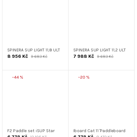
SPINERA SUP LIGHT 11,8 ULT
SPINERA SUP LIGHT 11,2 ULT
8 956 Kč
7 988 Kč
9 683 Kč
9 683 Kč
–44 %
–20 %
F2 Paddle set iSUP Star
Iboard Cat 11 'Paddleboard
6 778 Kč
6 778 Kč