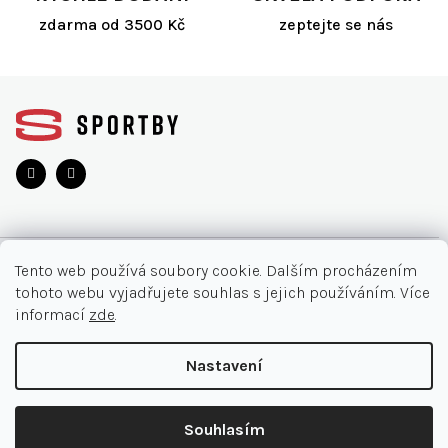
v
ý
zdarma od 3500 Kč
zeptejte se nás
p
i
s
Z
u
á
p
a
t
í
O NÁKUPU
Tento web používá soubory cookie. Dalším procházením
tohoto webu vyjadřujete souhlas s jejich používáním. Více
Akce
INFORMACE
informací
zde
.
Nejčastější otázky
O nás
KONTAKT
Nastavení
Vrácení zboží
Kontakt
Doručení a platby
+420 905 33 22 11
Copyright 2026
SPORTBY.CZ
. Všechna práva vyhrazena.
Ochrana osobních údajů
Souhlasím