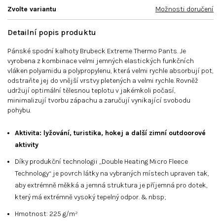
Zvolte variantu
Možnosti doručení
Detailní popis produktu
Pánské spodní kalhoty Brubeck Extreme Thermo Pants. Je
vyrobena z kombinace velmi jemných elastických funkčních
vláken polyamidu a polypropylenu, která velmi rychle absorbují pot,
odstraňte jej do vnější vrstvy pletených a velmi rychle. Rovněž
udržují optimální tělesnou teplotu v jakémkoli počasí,
minimalizují tvorbu zápachu a zaručují vynikající svobodu
pohybu.
Aktivita: lyžování, turistika, hokej a další zimní outdoorové
aktivity
Díky produkční technologii „Double Heating Micro Fleece
Technology“ je povrch látky na vybraných místech upraven tak,
aby extrémně měkká a jemná struktura je příjemná pro dotek,
který má extrémně vysoký tepelný odpor. & nbsp;
Hmotnost: 225 g/m²