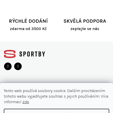
RÝCHLÉ DODÁNÍ
SKVĚLÁ PODPORA
zdarma od 3500 Kč
zeptejte se nás
Z
á
p
a
t
í
O NÁKUPU
Tento web používá soubory cookie. Dalším procházením
tohoto webu vyjadřujete souhlas s jejich používáním. Více
Akce
INFORMACE
informací
zde
.
Nejčastější otázky