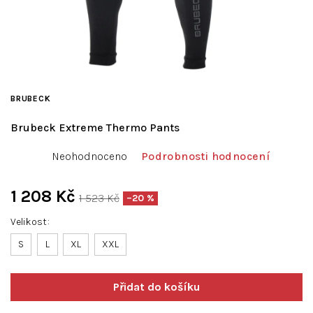
BRUBECK
Brubeck Extreme Thermo Pants
Průměrné
Neohodnoceno
Podrobnosti hodnocení
hodnocení
produktu
je
1 208 Kč
1 523 Kč
–20 %
0,0
Měrná
z
Velikost
cena:
5
S
L
hvězdiček.
XL
XXL