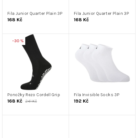
r
k
o
t
d
Fila Junior Quarter Plain 3P
Fila Junior Quarter Plain 3P
ů
168 Kč
168 Kč
u
k
t
–30 %
ů
Ponožky Rezo Cordell Grip
Fila Invisible Socks 3P
168 Kč
192 Kč
241 Kč