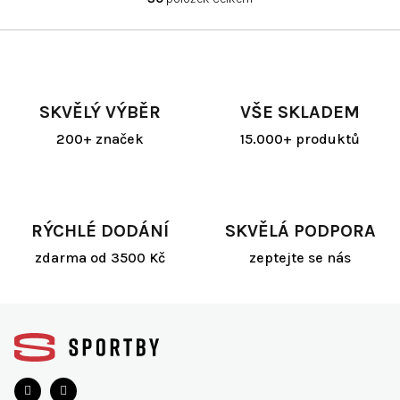
O
v
l
á
d
a
SKVĚLÝ VÝBĚR
VŠE SKLADEM
c
í
200+ značek
15.000+ produktů
p
r
v
k
y
RÝCHLÉ DODÁNÍ
SKVĚLÁ PODPORA
v
ý
zdarma od 3500 Kč
zeptejte se nás
p
i
s
Z
u
á
p
a
t